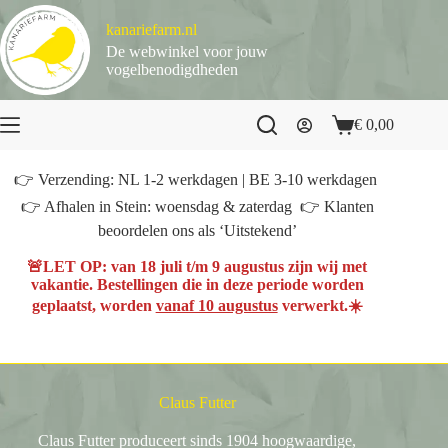
Ga
naar
kanariefarm.nl
de
De webwinkel voor jouw
inhoud
vogelbenodigdheden
€
0,00
Winkelwagen
👉 Verzending: NL 1-2 werkdagen | BE 3-10 werkdagen
👉 Afhalen in Stein: woensdag & zaterdag 👉 Klanten
beoordelen ons als ‘Uitstekend’
🚨
LET OP
: van
18 juli t/m 9 augustus
zijn wij met
vakantie. Bestellingen die in deze periode worden
geplaatst, worden
vanaf 10 augustus
verwerkt.☀️
Claus Futter
Claus Futter produceert sinds 1904 hoogwaardige,