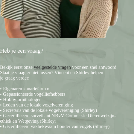
Heb je een vraag?
Bekijk eerst onze
veelgestelde vragen
voor een snel antwoord.
Staat je vraag er niet tussen? Vincent en Shirley helpen
je graag verder:
• Eigenaren kanariefarm.nl
• Gepassioneerde vogelliefhebbers
• Hobby-ornithologen
• Leden van de lokale vogelvereniging
• Secretaris van de lokale vogelvereniging (Shirley)
• Gecertificeerd surveillant NBvV Commissie Dierenwelzijn-
ethiek en Wetgeving (Shirley)
• Gecertificeerd vakbekwaam houder van vogels (Shirley)