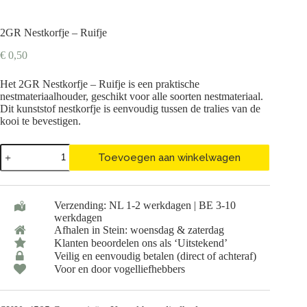
2GR Nestkorfje – Ruifje
€
0,50
Het 2GR Nestkorfje – Ruifje is een praktische
nestmateriaalhouder, geschikt voor alle soorten nestmateriaal.
Dit kunststof nestkorfje is eenvoudig tussen de tralies van de
kooi te bevestigen.
2GR
Toevoegen aan winkelwagen
Nestkorfje
-
Ruifje
aantal
Verzending: NL 1-2 werkdagen | BE 3-10
werkdagen
Afhalen in Stein: woensdag & zaterdag
Klanten beoordelen ons als ‘Uitstekend’
Veilig en eenvoudig betalen (direct of achteraf)
Voor en door vogelliefhebbers