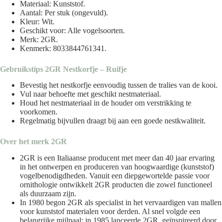
Materiaal: Kunststof.
Aantal: Per stuk (ongevuld).
Kleur: Wit.
Geschikt voor: Alle vogelsoorten.
Merk: 2GR.
Kenmerk: 8033844761341.
Gebruikstips 2GR Nestkorfje – Ruifje
Bevestig het nestkorfje eenvoudig tussen de tralies van de kooi.
Vul naar behoefte met geschikt nestmateriaal.
Houd het nestmateriaal in de houder om verstrikking te
voorkomen.
Regelmatig bijvullen draagt bij aan een goede nestkwaliteit.
Over het merk
2GR
2GR is een Italiaanse producent met meer dan 40 jaar ervaring
in het ontwerpen en produceren van hoogwaardige (kunststof)
vogelbenodigdheden. Vanuit een diepgewortelde passie voor
ornithologie ontwikkelt 2GR producten die zowel functioneel
als duurzaam zijn.
In 1980 begon 2GR als specialist in het vervaardigen van mallen
voor kunststof materialen voor derden. Al snel volgde een
belangrijke mijlpaal: in 1985 lanceerde 2GR, geïnspireerd door