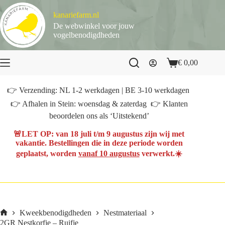
Ga
naar
kanariefarm.nl
de
De webwinkel voor jouw
inhoud
vogelbenodigdheden
€
0,00
Winkelwagen
👉 Verzending: NL 1-2 werkdagen | BE 3-10 werkdagen
👉 Afhalen in Stein: woensdag & zaterdag 👉 Klanten
beoordelen ons als ‘Uitstekend’
🚨
LET OP
: van
18 juli t/m 9 augustus
zijn wij met
vakantie. Bestellingen die in deze periode worden
geplaatst, worden
vanaf 10 augustus
verwerkt.☀️
Kweekbenodigdheden
Nestmateriaal
Home
2GR Nestkorfje – Ruifje