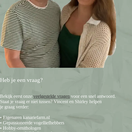
Heb je een vraag?
Bekijk eerst onze
veelgestelde vragen
voor een snel antwoord.
Staat je vraag er niet tussen? Vincent en Shirley helpen
je graag verder:
• Eigenaren kanariefarm.nl
• Gepassioneerde vogelliefhebbers
• Hobby-ornithologen