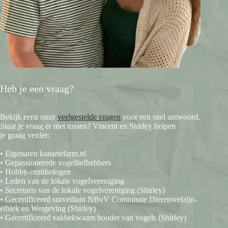
Heb je een vraag?
Bekijk eerst onze
veelgestelde vragen
voor een snel antwoord.
Staat je vraag er niet tussen? Vincent en Shirley helpen
je graag verder:
• Eigenaren kanariefarm.nl
• Gepassioneerde vogelliefhebbers
• Hobby-ornithologen
• Leden van de lokale vogelvereniging
• Secretaris van de lokale vogelvereniging (Shirley)
• Gecertificeerd surveillant NBvV Commissie Dierenwelzijn-
ethiek en Wetgeving (Shirley)
• Gecertificeerd vakbekwaam houder van vogels (Shirley)