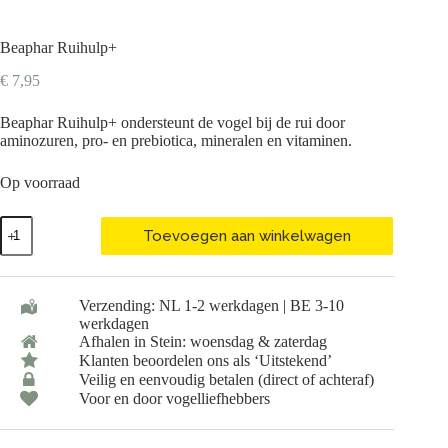
Beaphar Ruihulp+
€
7,95
Beaphar Ruihulp+ ondersteunt de vogel bij de rui door
aminozuren, pro- en prebiotica, mineralen en vitaminen.
Op voorraad
Beaphar
Toevoegen aan winkelwagen
Ruihulp+
aantal
Verzending: NL 1-2 werkdagen | BE 3-10
werkdagen
Afhalen in Stein: woensdag & zaterdag
Klanten beoordelen ons als ‘Uitstekend’
Veilig en eenvoudig betalen (direct of achteraf)
Voor en door vogelliefhebbers