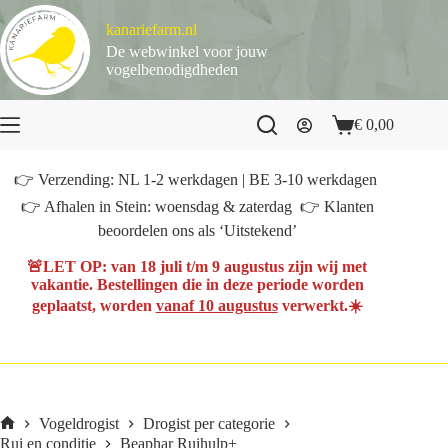
Ga
naar
kanariefarm.nl
de
De webwinkel voor jouw
inhoud
vogelbenodigdheden
€
0,00
Winkelwagen
👉 Verzending: NL 1-2 werkdagen | BE 3-10 werkdagen
👉 Afhalen in Stein: woensdag & zaterdag 👉 Klanten
beoordelen ons als ‘Uitstekend’
🚨
LET OP
: van
18 juli t/m 9 augustus
zijn wij met
vakantie. Bestellingen die in deze periode worden
geplaatst, worden
vanaf 10 augustus
verwerkt.☀️
Vogeldrogist
Drogist per categorie
Home
Rui en conditie
Beaphar Ruihulp+