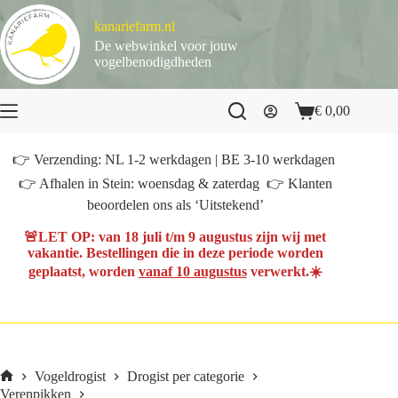
Ga
naar
kanariefarm.nl
de
De webwinkel voor jouw
inhoud
vogelbenodigdheden
€
0,00
Winkelwagen
👉 Verzending: NL 1-2 werkdagen | BE 3-10 werkdagen
👉 Afhalen in Stein: woensdag & zaterdag 👉 Klanten
beoordelen ons als ‘Uitstekend’
🚨
LET OP
: van
18 juli t/m 9 augustus
zijn wij met
vakantie. Bestellingen die in deze periode worden
geplaatst, worden
vanaf 10 augustus
verwerkt.☀️
Vogeldrogist
Drogist per categorie
Home
Verenpikken