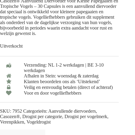
Casozen® Aanvullend Diervoeder voor Kleine Papegaaien en
Tropische Vogels – 30 Capsules is een aanvullend diervoeder
dat speciaal is ontwikkeld voor kleinere papegaaien en
tropische vogels. Vogelliefhebbers gebruiken dit supplement
als onderdeel van de dagelijkse verzorging van hun vogels,
bijvoorbeeld in periodes waarin extra aandacht voor rust en
welzijn gewenst is.
Uitverkocht
Verzending: NL 1-2 werkdagen | BE 3-10
werkdagen
Afhalen in Stein: woensdag & zaterdag
Klanten beoordelen ons als ‘Uitstekend’
Veilig en eenvoudig betalen (direct of achteraf)
Voor en door vogelliefhebbers
SKU:
7952
Categorieën:
Aanvullende diervoeders
,
Casozen®
,
Drogist per categorie
,
Drogist per vogelmerk
,
Verenpikken
,
Vogeldrogist