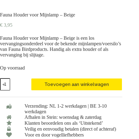
Fauna Houder voor Mijnlamp – Beige
€
3,95
Fauna Houder voor Mijnlamp – Beige is een los
vervangingsonderdeel voor de bekende mijnlampen/voersilo’s
van Fauna Birdproducts. Handig als extra houder of als
vervanging bij slijtage.
Op voorraad
Fauna
Toevoegen aan winkelwagen
Houder
voor
Mijnlamp
-
Verzending: NL 1-2 werkdagen | BE 3-10
Beige
werkdagen
aantal
Afhalen in Stein: woensdag & zaterdag
Klanten beoordelen ons als ‘Uitstekend’
Veilig en eenvoudig betalen (direct of achteraf)
Voor en door vogelliefhebbers