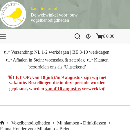
Ga
naar
kanariefarm.nl
de
De webwinkel voor jouw
inhoud
vogelbenodigdheden
€
0,00
Winkelwagen
👉 Verzending: NL 1-2 werkdagen | BE 3-10 werkdagen
👉 Afhalen in Stein: woensdag & zaterdag 👉 Klanten
beoordelen ons als ‘Uitstekend’
🚨
LET OP
: van
18 juli t/m 9 augustus
zijn wij met
vakantie. Bestellingen die in deze periode worden
geplaatst, worden
vanaf 10 augustus
verwerkt.☀️
Vogelbenodigdheden
Mijnlampen - Drinkflessen
Home
Fauna Houder voor Mijnlamp – Beige