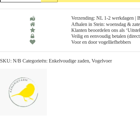
-
1
of
Verzending: NL 1-2 werkdagen | 
2
Afhalen in Stein: woensdag & zat
Kilo
aantal
Klanten beoordelen ons als ‘Uitst
Veilig en eenvoudig betalen (direct
Voor en door vogelliefhebbers
SKU:
N/B
Categorieën:
Enkelvoudige zaden
,
Vogelvoer