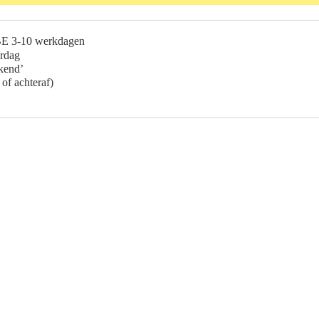
BE 3-10 werkdagen
erdag
ekend’
 of achteraf)