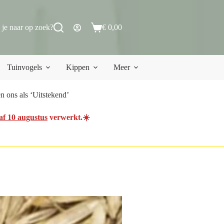
 je naar op zoek?
€
0,00
Winkelwagen
Tuinvogels
Kippen
Meer
 ons als ‘Uitstekend’
af 10 augustus
verwerkt.☀️