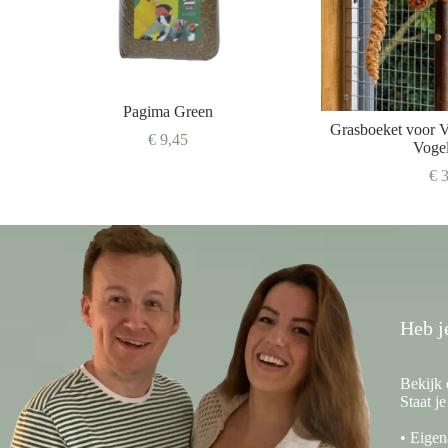
Pagima Green
Grasboeket voor V
€
9,45
Voge
€
3
Heb j
Bekijk 
Staat j
• Eigen