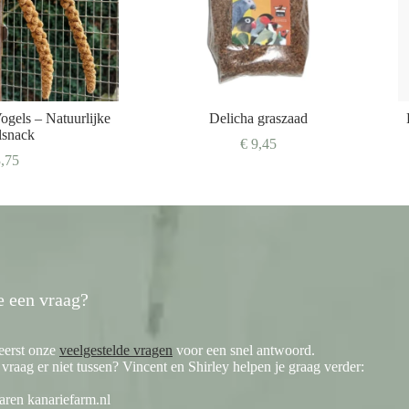
ogels – Natuurlijke
Delicha graszaad
lsnack
€
9,45
,75
e een vraag?
eerst onze
veelgestelde vragen
voor een snel antwoord.
e vraag er niet tussen? Vincent en Shirley helpen je graag verder:
aren kanariefarm.nl