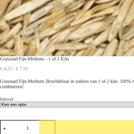
Graszaad Fijn-Medium – 1 of 2 Kilo
Prijsklasse:
€
4,25
-
€
7,50
€ 4,25
tot
Graszaad Fijn-Medium: Beschikbaar in zakken van 1 of 2 kilo. 100% na
€ 7,50
combineren!
Inhoud
Graszaad
Fijn-
Medium