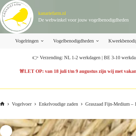
Ga
naar
kanariefarm.nl
de
inhoud
De webwinkel voor jouw vogelbenodigdheden
Vogelringen
Vogelbenodigdheden
Kweekbenodi
👉 Verzending: NL 1-2 werkdagen | BE 3-10 werkdag
🚨
LET OP
: van
18 juli t/m 9 augustus
zijn wij met vakan
Vogelvoer
Enkelvoudige zaden
Graszaad Fijn-Medium – 1
Home