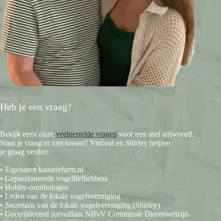
Heb je een vraag?
Bekijk eerst onze
veelgestelde vragen
voor een snel antwoord.
Staat je vraag er niet tussen? Vincent en Shirley helpen
je graag verder:
• Eigenaren kanariefarm.nl
• Gepassioneerde vogelliefhebbers
• Hobby-ornithologen
• Leden van de lokale vogelvereniging
• Secretaris van de lokale vogelvereniging (Shirley)
• Gecertificeerd surveillant NBvV Commissie Dierenwelzijn-