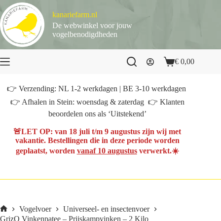
Ga
naar
kanariefarm.nl
de
De webwinkel voor jouw
inhoud
vogelbenodigdheden
€
0,00
Winkelwagen
👉 Verzending: NL 1-2 werkdagen | BE 3-10 werkdagen
👉 Afhalen in Stein: woensdag & zaterdag 👉 Klanten
beoordelen ons als ‘Uitstekend’
🚨
LET OP
: van
18 juli t/m 9 augustus
zijn wij met
vakantie. Bestellingen die in deze periode worden
geplaatst, worden
vanaf 10 augustus
verwerkt.☀️
Vogelvoer
Universeel- en insectenvoer
Home
GrizO Vinkenpatee – Prijskampvinken – 2 Kilo