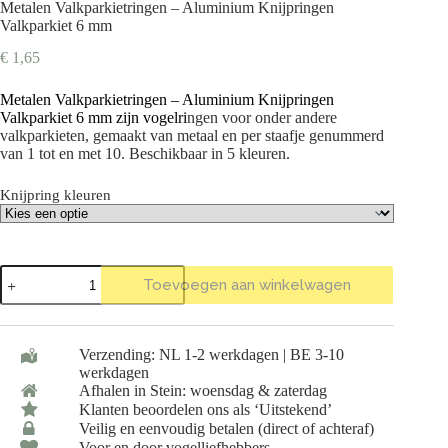
Metalen Valkparkietringen – Aluminium Knijpringen
Valkparkiet 6 mm
€
1,65
Metalen Valkparkietringen – Aluminium Knijpringen
Valkparkiet 6 mm zijn vogelri
ngen voor onder andere
valkparkieten, gemaakt van metaal en per staafje genummerd
van 1 tot en met 10. Beschikbaar in 5 kleuren.
Knijpring kleuren
Metalen
Toevoegen aan winkelwagen
Valkparkietringen
-
Aluminium
Knijpringen
Verzending: NL 1-2 werkdagen | BE 3-10
Valkparkiet
werkdagen
6
Afhalen in Stein: woensdag & zaterdag
mm
aantal
Klanten beoordelen ons als ‘Uitstekend’
Veilig en eenvoudig betalen (direct of achteraf)
Voor en door vogelliefhebbers