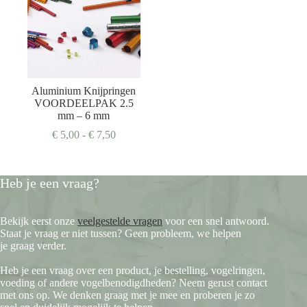
Aluminium Knijpringen
VOORDEELPAK 2.5
mm – 6 mm
Prijsklasse:
€
5,00
-
€
7,50
€ 5,00
tot
€ 7,50
Heb je een vraag?
Bekijk eerst onze
veelgestelde vragen
voor een snel antwoord.
Staat je vraag er niet tussen? Geen probleem, we helpen
je graag verder.
Heb je een vraag over een product, je bestelling, vogelringen,
voeding of andere vogelbenodigdheden? Neem gerust contact
met ons op. We denken graag met je mee en proberen je zo