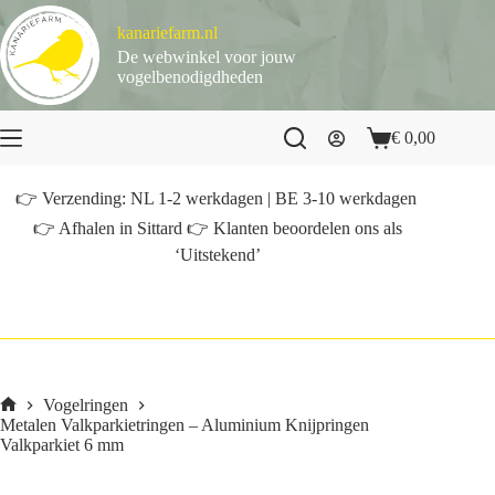
Ga
naar
kanariefarm.nl
de
De webwinkel voor jouw
inhoud
vogelbenodigdheden
€
0,00
Winkelwagen
👉 Verzending: NL 1-2 werkdagen | BE 3-10 werkdagen
👉 Afhalen in Sittard 👉 Klanten beoordelen ons als
‘Uitstekend’
Vogelringen
Home
Metalen Valkparkietringen – Aluminium Knijpringen
Valkparkiet 6 mm