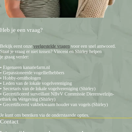
Heb je een vraag?
Bekijk eerst onze
veelgestelde vragen
voor een snel antwoord.
Staat je vraag er niet tussen? Vincent en Shirley helpen
je graag verder:
• Eigenaren kanariefarm.nl
• Gepassioneerde vogelliefhebbers
• Hobby-ornithologen
• Leden van de lokale vogelvereniging
• Secretaris van de lokale vogelvereniging (Shirley)
• Gecertificeerd surveillant NBvV Commissie Dierenwelzijn-
ethiek en Wetgeving (Shirley)
• Gecertificeerd vakbekwaam houder van vogels (Shirley)
Je kunt ons bereiken via de onderstaande opties.
Contact