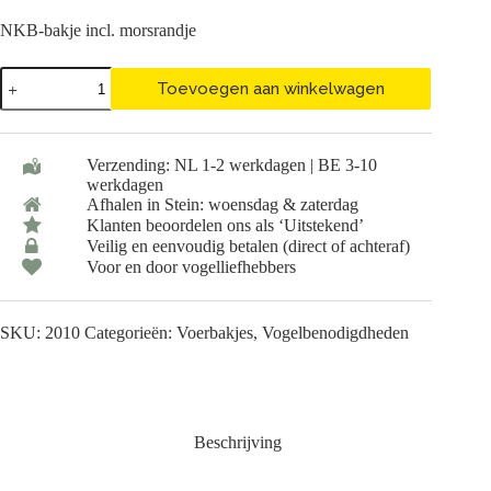
NKB-bakje incl. morsrandje
NKB-
Toevoegen aan winkelwagen
bakje
incl.
morsrandje
aantal
Verzending: NL 1-2 werkdagen | BE 3-10
werkdagen
Afhalen in Stein: woensdag & zaterdag
Klanten beoordelen ons als ‘Uitstekend’
Veilig en eenvoudig betalen (direct of achteraf)
Voor en door vogelliefhebbers
SKU:
2010
Categorieën:
Voerbakjes
,
Vogelbenodigdheden
Beschrijving