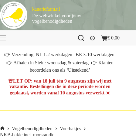
Ga
naar
kanariefarm.nl
de
De webwinkel voor jouw
inhoud
vogelbenodigdheden
€
0,00
Winkelwagen
👉 Verzending: NL 1-2 werkdagen | BE 3-10 werkdagen
👉 Afhalen in Stein: woensdag & zaterdag 👉 Klanten
beoordelen ons als ‘Uitstekend’
🚨
LET OP
: van
18 juli t/m 9 augustus
zijn wij met
vakantie. Bestellingen die in deze periode worden
geplaatst, worden
vanaf 10 augustus
verwerkt.☀️
Vogelbenodigdheden
Voerbakjes
Home
NKB-bakje incl. morsrandje