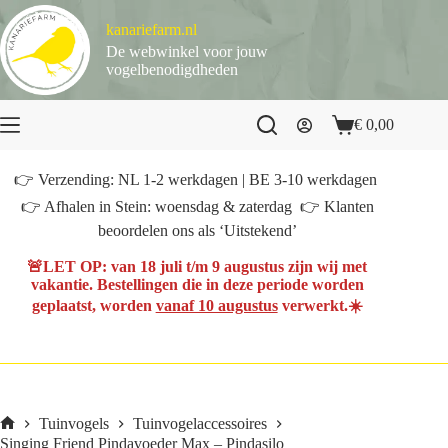
Ga
naar
kanariefarm.nl
de
De webwinkel voor jouw
inhoud
vogelbenodigdheden
€
0,00
Winkelwagen
👉 Verzending: NL 1-2 werkdagen | BE 3-10 werkdagen
👉 Afhalen in Stein: woensdag & zaterdag 👉 Klanten
beoordelen ons als ‘Uitstekend’
🚨
LET OP
: van
18 juli t/m 9 augustus
zijn wij met
vakantie. Bestellingen die in deze periode worden
geplaatst, worden
vanaf 10 augustus
verwerkt.☀️
Tuinvogels
Tuinvogelaccessoires
Home
Singing Friend Pindavoeder Max – Pindasilo