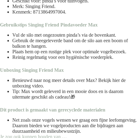
Geschikt voor: pinda’s voor tuinvogels.
Merk:
Singing Friend
.
Kenmerk: 8713864997004.
Gebruikstips Singing Friend Pindavoeder Max
Vul de silo met ongezouten pinda’s via de bovenkant.
Gebruik de meegeleverde band om de silo aan een boom of
balkon te hangen.
Plaats hem op een rustige plek voor optimale vogelbezoek.
Reinig regelmatig voor een hygiënische voederplek.
Unboxing Singing Friend Max
Benieuwd naar nog meer details over Max? Bekijk
hier
de
unboxing video.
Tip: Max wordt geleverd in een mooie doos en is daarom
uitermate geschikt als cadeau!🎁
Dit product is gemaakt van gerecyclede materialen
Net zoals onze vogels wensen we graag een fijne leefomgeving.
Daarom bieden we vogelproducten aan die bijdragen aan
duurzaamheid en milieubewustzijn.
Je zou ook kunnen houden van …