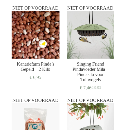
NIET OP VOORRAAD
NIET OP VOORRAAD
Kanariefarm Pinda’s
Singing Friend
Gepeld – 2 Kilo
Pindavoeder Mila –
Pindasilo voor
€
6,95
Tuinvogels
€
7,46
€
9,95
Oorspronkelijke
Huidige
prijs
prijs
NIET OP VOORRAAD
NIET OP VOORRAAD
was:
is:
€ 9,95.
€ 7,46.