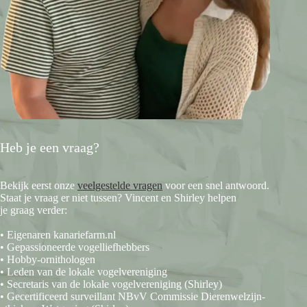
Heb je een vraag?
Bekijk eerst onze
veelgestelde vragen
voor een snel antwoord.
Staat je vraag er niet tussen? Vincent en Shirley helpen
je graag verder:
• Eigenaren kanariefarm.nl
• Gepassioneerde vogelliefhebbers
• Hobby-ornithologen
• Leden van de lokale vogelvereniging
• Secretaris van de lokale vogelvereniging (Shirley)
• Gecertificeerd surveillant NBvV Commissie Dierenwelzijn-