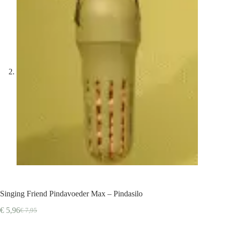
Singing Friend Pindavoeder Max – Pindasilo
€
5,96
€
7,95
Oorspronkelijke
Huidige
prijs
prijs