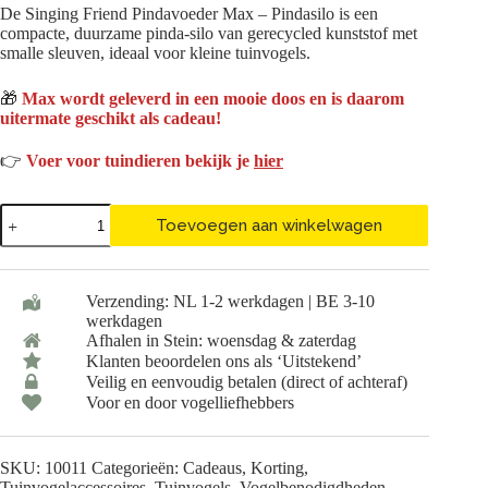
De Singing Friend Pindavoeder Max – Pindasilo is een
was:
is:
compacte, duurzame pinda-silo van gerecycled kunststof met
€ 7,95.
€ 5,96.
smalle sleuven, ideaal voor kleine tuinvogels.
🎁
Max wordt geleverd in een mooie doos en is daarom
uitermate geschikt als cadeau!
👉
Voer voor tuindieren bekijk je
hier
Singing
Toevoegen aan winkelwagen
Friend
Pindavoeder
Max
-
Verzending: NL 1-2 werkdagen | BE 3-10
Pindasilo
werkdagen
aantal
Afhalen in Stein: woensdag & zaterdag
Klanten beoordelen ons als ‘Uitstekend’
Veilig en eenvoudig betalen (direct of achteraf)
Voor en door vogelliefhebbers
SKU:
10011
Categorieën:
Cadeaus
,
Korting
,
Tuinvogelaccessoires
,
Tuinvogels
,
Vogelbenodigdheden