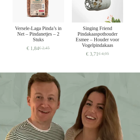
Versele-Laga Pinda’s in
Singing Friend
Net – Pindanetjes – 2
Pindakaaspothouder
Stuks
Esmee – Houder voor
Vogelpindakaas
€
1,84
€
2,45
Oorspronkelijke
Huidige
€
3,71
€
4,95
prijs
prijs
Oorspronkelijke
Huidige
was:
is:
prijs
prijs
€ 2,45.
€ 1,84.
was:
is:
€ 4,95.
€ 3,71.