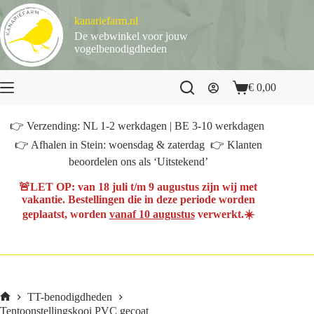
Ga
naar
kanariefarm.nl
de
De webwinkel voor jouw
inhoud
vogelbenodigdheden
€
0,00
Winkelwagen
👉 Verzending: NL 1-2 werkdagen | BE 3-10 werkdagen
👉 Afhalen in Stein: woensdag & zaterdag 👉 Klanten
beoordelen ons als ‘Uitstekend’
🚨
LET OP
: van
18 juli t/m 9 augustus
zijn wij met
vakantie. Bestellingen die in deze periode worden
geplaatst, worden
vanaf 10 augustus
verwerkt.☀️
TT-benodigdheden
Home
Tentoonstellingskooi PVC gecoat