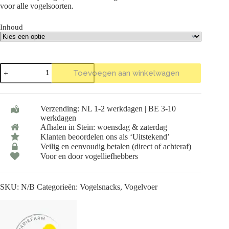
voor alle vogelsoorten.
Inhoud
Trosgierst
Toevoegen aan winkelwagen
Chinees
Geel
aantal
Verzending: NL 1-2 werkdagen | BE 3-10
werkdagen
Afhalen in Stein: woensdag & zaterdag
Klanten beoordelen ons als ‘Uitstekend’
Veilig en eenvoudig betalen (direct of achteraf)
Voor en door vogelliefhebbers
SKU:
N/B
Categorieën:
Vogelsnacks
,
Vogelvoer