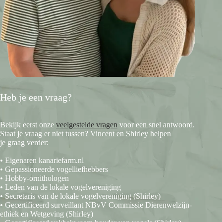
Heb je een vraag?
Bekijk eerst onze
veelgestelde vragen
voor een snel antwoord.
Staat je vraag er niet tussen? Vincent en Shirley helpen
je graag verder:
• Eigenaren kanariefarm.nl
• Gepassioneerde vogelliefhebbers
• Hobby-ornithologen
• Leden van de lokale vogelvereniging
• Secretaris van de lokale vogelvereniging (Shirley)
• Gecertificeerd surveillant NBvV Commissie Dierenwelzijn-
ethiek en Wetgeving (Shirley)