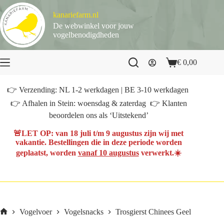
Ga
naar
kanariefarm.nl
de
De webwinkel voor jouw
inhoud
vogelbenodigdheden
€
0,00
Winkelwagen
👉 Verzending: NL 1-2 werkdagen | BE 3-10 werkdagen
👉 Afhalen in Stein: woensdag & zaterdag 👉 Klanten
beoordelen ons als ‘Uitstekend’
🚨
LET OP
: van
18 juli t/m 9 augustus
zijn wij met
vakantie. Bestellingen die in deze periode worden
geplaatst, worden
vanaf 10 augustus
verwerkt.☀️
Vogelvoer
Vogelsnacks
Trosgierst Chinees Geel
Home