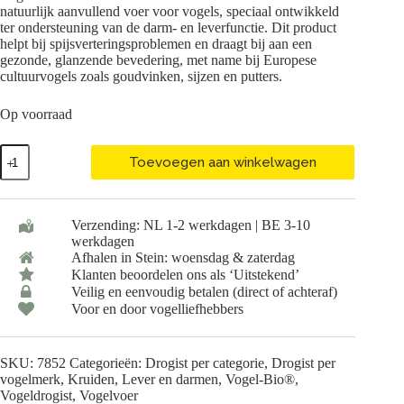
natuurlijk aanvullend voer voor vogels, speciaal ontwikkeld
ter ondersteuning van de darm- en leverfunctie. Dit product
helpt bij spijsverteringsproblemen en draagt bij aan een
gezonde, glanzende bevedering, met name bij Europese
cultuurvogels zoals goudvinken, sijzen en putters.
Op voorraad
Vogel-
Toevoegen aan winkelwagen
Bio®
Gemalen
Mariadistel
-
Verzending: NL 1-2 werkdagen | BE 3-10
175
werkdagen
Gram
Afhalen in Stein: woensdag & zaterdag
aantal
Klanten beoordelen ons als ‘Uitstekend’
Veilig en eenvoudig betalen (direct of achteraf)
Voor en door vogelliefhebbers
SKU:
7852
Categorieën:
Drogist per categorie
,
Drogist per
vogelmerk
,
Kruiden
,
Lever en darmen
,
Vogel-Bio®
,
Vogeldrogist
,
Vogelvoer