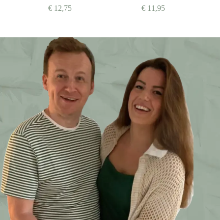
€
12,75
€
11,95