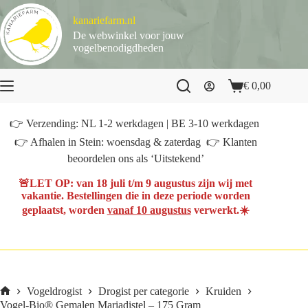
Ga
naar
kanariefarm.nl
de
De webwinkel voor jouw
inhoud
vogelbenodigdheden
€
0,00
Winkelwagen
👉 Verzending: NL 1-2 werkdagen | BE 3-10 werkdagen
👉 Afhalen in Stein: woensdag & zaterdag 👉 Klanten
beoordelen ons als ‘Uitstekend’
🚨
LET OP
: van
18 juli t/m 9 augustus
zijn wij met
vakantie. Bestellingen die in deze periode worden
geplaatst, worden
vanaf 10 augustus
verwerkt.☀️
Vogeldrogist
Drogist per categorie
Kruiden
Home
Vogel-Bio® Gemalen Mariadistel – 175 Gram