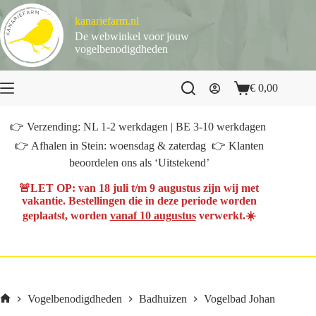
Ga
naar
kanariefarm.nl
de
De webwinkel voor jouw
inhoud
vogelbenodigdheden
€
0,00
Winkelwagen
👉 Verzending: NL 1-2 werkdagen | BE 3-10 werkdagen
👉 Afhalen in Stein: woensdag & zaterdag 👉 Klanten
beoordelen ons als ‘Uitstekend’
🚨
LET OP
: van
18 juli t/m 9 augustus
zijn wij met
vakantie. Bestellingen die in deze periode worden
geplaatst, worden
vanaf 10 augustus
verwerkt.☀️
Vogelbenodigdheden
Badhuizen
Vogelbad Johan
Home