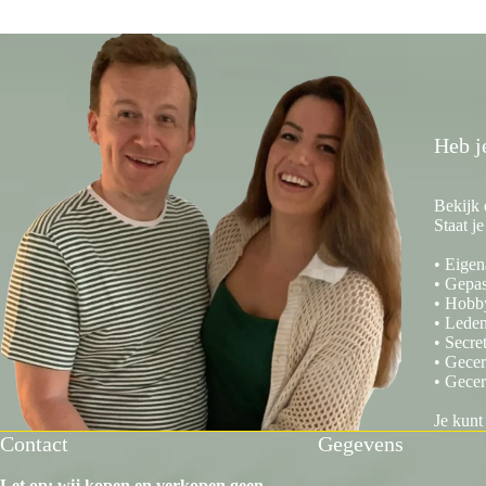
Heb j
Bekijk 
Staat j
• Eigen
• Gepas
• Hobb
• Leden
• Secre
• Gecer
• Gecer
Je kunt
Contact
Gegevens
Let op: wij kopen en verkopen geen