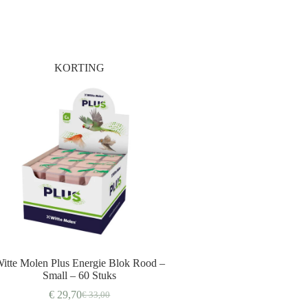
KORTING
itte Molen Plus Energie Blok Rood –
Small – 60 Stuks
€
29,70
€
33,00
Oorspronkelijke
Huidige