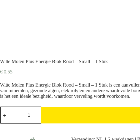
Witte Molen Plus Energie Blok Rood – Small – 1 Stuk
€
0,55
Witte Molen Plus Energie Blok Rood – Small – 1 Stuk is een aanvullen
van mineralen, gezonde algen, elektrolyten en andere waardevolle bouws
is het een ideale bezigheid, waardoor verveling wordt voorkomen.
Witte
Molen
Plus
Energie
Blok
Rood
Verzending: NL 1-2 werkdagen | 