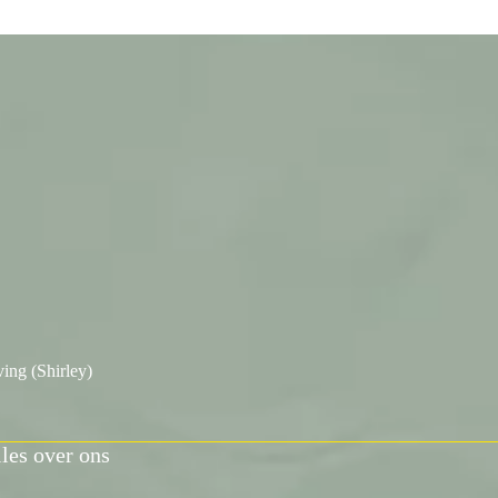
prijs
prijs
was:
is:
€ 33,00.
€ 29,70.
ing (Shirley)
les over ons