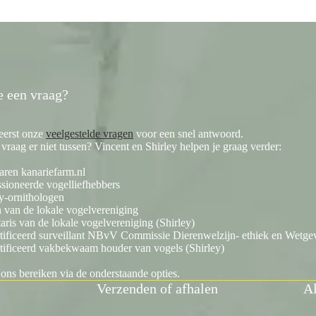
e een vraag?
eerst onze
veelgestelde vragen
voor een snel antwoord.
e vraag er niet tussen? Vincent en Shirley helpen je graag verder:
aren kanariefarm.nl
sioneerde vogelliefhebbers
y-ornithologen
 van de lokale vogelvereniging
taris van de lokale vogelvereniging (Shirley)
tificeerd surveillant NBvV Commissie Dierenwelzijn- ethiek en Wetgev
tificeerd vakbekwaam houder van vogels (Shirley)
 ons bereiken via de onderstaande opties.
Verzenden of afhalen
Al