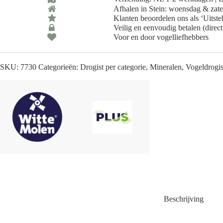
-
Afhalen in Stein: woensdag & zat
Small
-
Klanten beoordelen ons als ‘Uitst
1
Veilig en eenvoudig betalen (direct
Stuk
Voor en door vogelliefhebbers
aantal
SKU:
7730
Categorieën:
Drogist per categorie
,
Mineralen
,
Vogeldrogis
Beschrijving