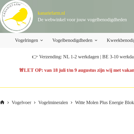
Ga
naar
kanariefarm.nl
de
inhoud
De webwinkel voor jouw vogelbenodigdheden
Vogelringen
Vogelbenodigdheden
Kweekbenodi
👉 Verzending: NL 1-2 werkdagen | BE 3-10 werkdag
🚨
LET OP
: van
18 juli t/m 9 augustus
zijn wij met vakan
Vogelvoer
Vogelmineralen
Witte Molen Plus Energie Blok
Home