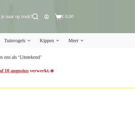
 je naar op zoek?
€
0,00
Winkelwagen
Tuinvogels
Kippen
Meer
 ons als ‘Uitstekend’
af 10 augustus
verwerkt.☀️