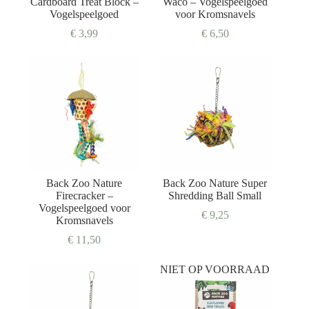
Cardboard Treat Block –
Waco – Vogelspeelgoed
Vogelspeelgoed
voor Kromsnavels
€
3,99
€
6,50
Back Zoo Nature
Back Zoo Nature Super
Firecracker –
Shredding Ball Small
Vogelspeelgoed voor
€
9,25
Kromsnavels
€
11,50
NIET OP VOORRAAD