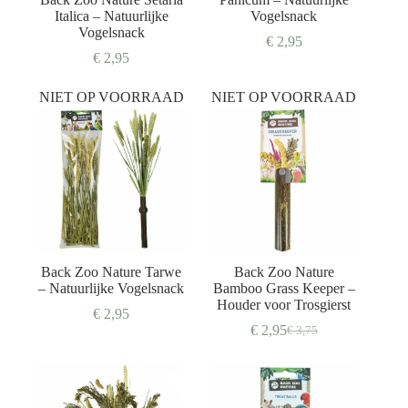
Italica – Natuurlijke
Vogelsnack
Vogelsnack
€
2,95
€
2,95
NIET OP VOORRAAD
NIET OP VOORRAAD
Back Zoo Nature Tarwe
Back Zoo Nature
– Natuurlijke Vogelsnack
Bamboo Grass Keeper –
Houder voor Trosgierst
€
2,95
€
2,95
€
3,75
Oorspronkelijke
Huidige
prijs
prijs
was:
is:
€ 3,75.
€ 2,95.