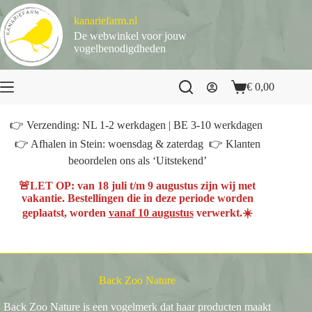
Ga
naar
kanariefarm.nl
de
De webwinkel voor jouw
inhoud
vogelbenodigdheden
€
0,00
Winkelwagen
👉 Verzending: NL 1-2 werkdagen | BE 3-10 werkdagen
👉 Afhalen in Stein: woensdag & zaterdag 👉 Klanten
beoordelen ons als ‘Uitstekend’
🚨
LET OP
: van
18 juli t/m 9 augustus
zijn wij met
vakantie. Bestellingen die in deze periode worden
geplaatst, worden
vanaf 10 augustus
verwerkt.☀️
Back Zoo Nature
Back Zoo Nature is een vogelmerk dat haar producten maakt