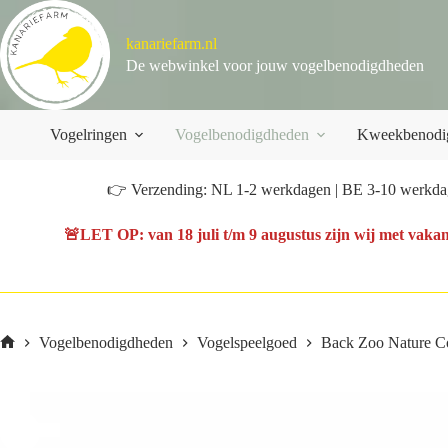
Ga
naar
kanariefarm.nl
de
inhoud
De webwinkel voor jouw vogelbenodigdheden
Vogelringen
Vogelbenodigdheden
Kweekbenodi
👉 Verzending: NL 1-2 werkdagen | BE 3-10 werkdag
🚨
LET OP
: van
18 juli t/m 9 augustus
zijn wij met vakan
Vogelbenodigdheden
Vogelspeelgoed
Back Zoo Nature Co
Home