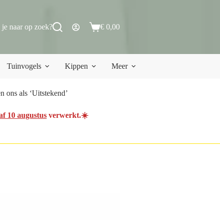
 je naar op zoek?
€
0,00
Winkelwagen
Tuinvogels
Kippen
Meer
 ons als ‘Uitstekend’
af 10 augustus
verwerkt.☀️