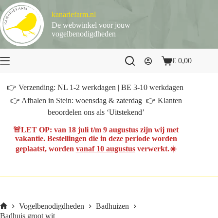
Ga
naar
kanariefarm.nl
de
De webwinkel voor jouw
inhoud
vogelbenodigdheden
€
0,00
Winkelwagen
👉 Verzending: NL 1-2 werkdagen | BE 3-10 werkdagen
👉 Afhalen in Stein: woensdag & zaterdag 👉 Klanten
beoordelen ons als ‘Uitstekend’
🚨
LET OP
: van
18 juli t/m 9 augustus
zijn wij met
vakantie. Bestellingen die in deze periode worden
geplaatst, worden
vanaf 10 augustus
verwerkt.☀️
Vogelbenodigdheden
Badhuizen
Home
Badhuis groot wit