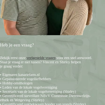
Heb je een vraag?
Bekijk eerst onze
veelgestelde vragen
voor een snel antwoord.
Staat je vraag er niet tussen? Vincent en Shirley helpen
je graag verder:
• Eigenaren kanariefarm.nl
• Gepassioneerde vogelliefhebbers
• Hobby-ornithologen
• Leden van de lokale vogelvereniging
• Secretaris van de lokale vogelvereniging (Shirley)
• Gecertificeerd surveillant NBvV Commissie Dierenwelzijn-
ethiek en Wetgeving (Shirley)
• Gecertificeerd vakbekwaam houder van vogels (Shirley)