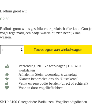
Badhuis groot wit
€
2,50
Badhuis groot wit is geschikt voor praktisch elke kooi. Gun je
vogel regelmatig een badje waarin hij zich heerlijk kan
wassen.
Badhuis
Toevoegen aan winkelwagen
groot
wit
aantal
Verzending: NL 1-2 werkdagen | BE 3-10
werkdagen
Afhalen in Stein: woensdag & zaterdag
Klanten beoordelen ons als ‘Uitstekend’
Veilig en eenvoudig betalen (direct of achteraf)
Voor en door vogelliefhebbers
SKU:
3100
Categorieën:
Badhuizen
,
Vogelbenodigdheden