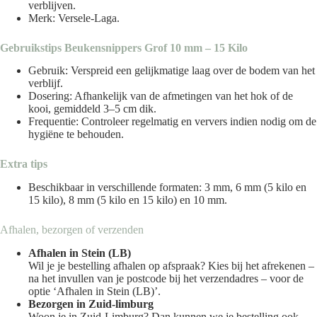
verblijven.
Merk:
Versele-Laga
.
Gebruikstips Beukensnippers Grof 10 mm – 15 Kilo
Gebruik: Verspreid een gelijkmatige laag over de bodem van het
verblijf.
Dosering: Afhankelijk van de afmetingen van het hok of de
kooi, gemiddeld 3–5 cm dik.
Frequentie: Controleer regelmatig en ververs indien nodig om de
hygiëne te behouden.
Extra tips
Beschikbaar in verschillende formaten: 3 mm, 6 mm (5 kilo en
15 kilo), 8 mm (5 kilo en 15 kilo) en 10 mm.
Afhalen, bezorgen of verzenden
Afhalen in Stein (LB)
Wil je je bestelling afhalen op afspraak? Kies bij het afrekenen –
na het invullen van je postcode bij het verzendadres – voor de
optie ‘Afhalen in Stein (LB)’.
Bezorgen in Zuid-limburg
Woon je in Zuid-Limburg? Dan kunnen we je bestelling ook