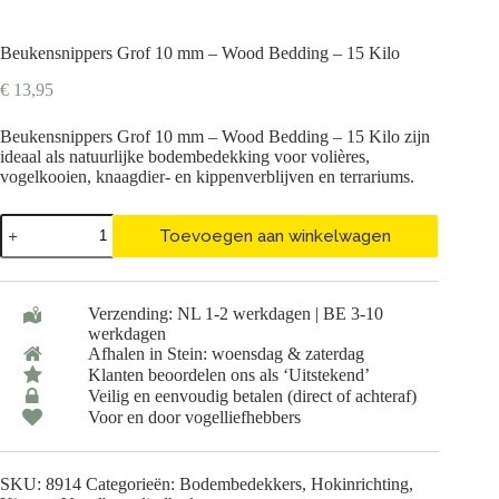
Beukensnippers Grof 10 mm – Wood Bedding – 15 Kilo
€
13,95
Beukensnippers Grof 10 mm – Wood Bedding – 15 Kilo zijn
ideaal als natuurlijke bodembedekking voor volières,
vogelkooien, knaagdier- en kippenverblijven en terrariums.
Beukensnippers
Toevoegen aan winkelwagen
Grof
10
mm
-
Verzending: NL 1-2 werkdagen | BE 3-10
Wood
werkdagen
Bedding
Afhalen in Stein: woensdag & zaterdag
-
15
Klanten beoordelen ons als ‘Uitstekend’
Kilo
Veilig en eenvoudig betalen (direct of achteraf)
aantal
Voor en door vogelliefhebbers
SKU:
8914
Categorieën:
Bodembedekkers
,
Hokinrichting
,