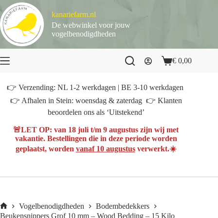
Ga
naar
kanariefarm.nl
de
De webwinkel voor jouw
inhoud
vogelbenodigdheden
€
0,00
Winkelwagen
👉 Verzending: NL 1-2 werkdagen | BE 3-10 werkdagen
👉 Afhalen in Stein: woensdag & zaterdag 👉 Klanten
beoordelen ons als ‘Uitstekend’
🚨
LET OP
: van
18 juli t/m 9 augustus
zijn wij met
vakantie. Bestellingen die in deze periode worden
geplaatst, worden
vanaf 10 augustus
verwerkt.☀️
Vogelbenodigdheden
Bodembedekkers
Home
Beukensnippers Grof 10 mm – Wood Bedding – 15 Kilo