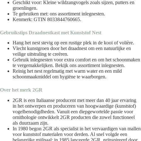
Geschikt voor: Kleine wildzangvogels zoals sijzen, putters en
groenlingen.
Te gebruiken met:
ons
assortiment inlegnesten
.
Kenmerk: GTIN 8033844760665.
Gebruikstips Draadnestkast met Kunststof Nest
Hang het nest stevig op een rustige plek in de kooi of volière.
Vlecht kunstgroen door het draadnest om een natuurlijke en
veilige uitstraling te creëren.
Gebruik inlegnesten voor extra comfort en om het schoonmaken
te vergemakkelijken. Bekijk ons
assortiment inlegnesten
.
Reinig het nest regelmatig met warm water en een mild
schoonmaakmiddel
om hygiëne te waarborgen.
Over het merk
2GR
2GR is een Italiaanse producent met meer dan 40 jaar ervaring
in het ontwerpen en produceren van hoogwaardige (kunststof)
vogelbenodigdheden. Vanuit een diepgewortelde passie voor
ornithologie ontwikkelt 2GR producten die zowel functioneel
als duurzaam zijn.
In 1980 begon 2GR als specialist in het vervaardigen van mallen
voor kunststof materialen voor derden. Al snel volgde een
belangrijke mijlpaal: in 1985 lanceerde 2GR, geïnspireerd door