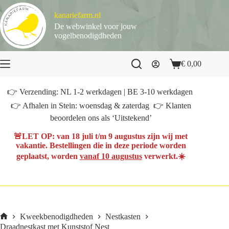
Ga
naar
kanariefarm.nl
de
De webwinkel voor jouw
inhoud
vogelbenodigdheden
€
0,00
Winkelwagen
👉 Verzending: NL 1-2 werkdagen | BE 3-10 werkdagen
👉 Afhalen in Stein: woensdag & zaterdag 👉 Klanten
beoordelen ons als ‘Uitstekend’
🚨
LET OP
: van
18 juli t/m 9 augustus
zijn wij met
vakantie. Bestellingen die in deze periode worden
geplaatst, worden
vanaf 10 augustus
verwerkt.☀️
Kweekbenodigdheden
Nestkasten
Home
Draadnestkast met Kunststof Nest