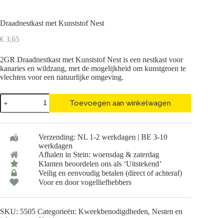
Draadnestkast met Kunststof Nest
€
3,65
2GR Draadnestkast met Kunststof Nest is een nestkast voor
kanaries en wildzang, met de mogelijkheid om kunstgroen te
vlechten voor een natuurlijke omgeving.
Draadnestkast
Toevoegen aan winkelwagen
met
Kunststof
Nest
aantal
Verzending: NL 1-2 werkdagen | BE 3-10
werkdagen
Afhalen in Stein: woensdag & zaterdag
Klanten beoordelen ons als ‘Uitstekend’
Veilig en eenvoudig betalen (direct of achteraf)
Voor en door vogelliefhebbers
SKU:
5505
Categorieën:
Kweekbenodigdheden
,
Nesten en