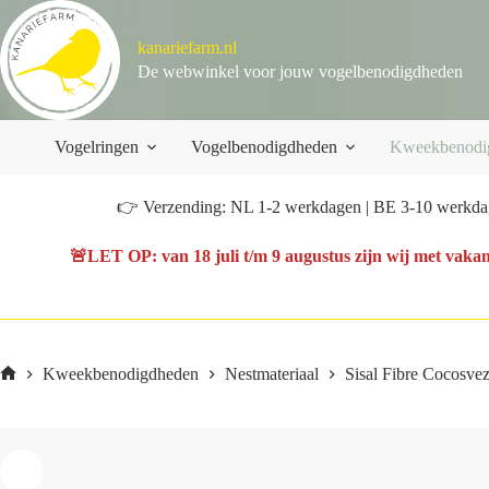
Ga
naar
kanariefarm.nl
de
inhoud
De webwinkel voor jouw vogelbenodigdheden
Vogelringen
Vogelbenodigdheden
Kweekbenodi
👉 Verzending: NL 1-2 werkdagen | BE 3-10 werkdag
🚨
LET OP
: van
18 juli t/m 9 augustus
zijn wij met vakan
Kweekbenodigdheden
Nestmateriaal
Sisal Fibre Cocosve
Home