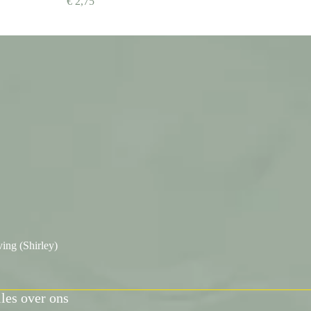
€
2,75
ing (Shirley)
les over ons