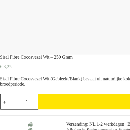
Sisal Fibre Cocosvezel Wit – 250 Gram
€
3,25
Sisal Fibre Cocosvezel Wit (Gebleekt/Blank) bestaat uit natuurlijke ko
broedperiode.
Sisal
Fibre
Cocosvezel
Wit
-
250
Verzending: NL 1-2 werkdagen | 
Gram
Afhalen in Stein: woensdag & zat