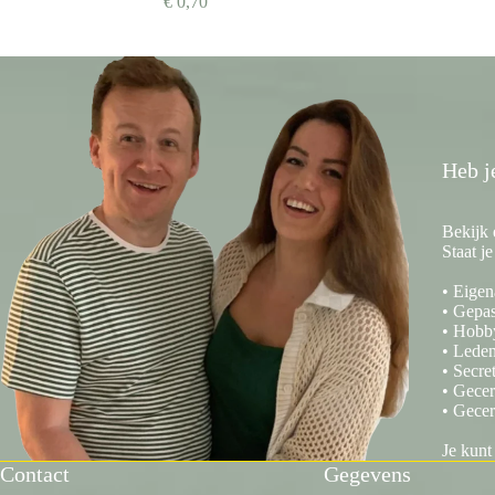
€
0,70
Heb j
Bekijk 
Staat j
• Eigen
• Gepas
• Hobb
• Leden
• Secre
• Gecer
• Gecer
Je kunt
Contact
Gegevens