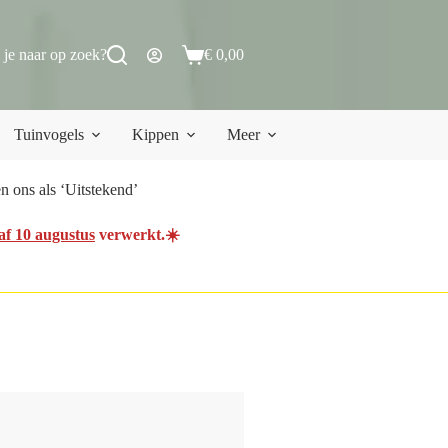
 je naar op zoek?
€
0,00
Winkelwagen
Tuinvogels
Kippen
Meer
 ons als ‘Uitstekend’
af 10 augustus
verwerkt.☀️