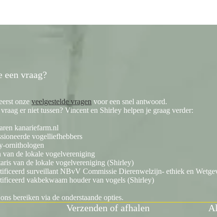
prijs
prijs
was:
is:
€ 8,99.
€ 7,99.
e een vraag?
eerst onze
veelgestelde vragen
voor een snel antwoord.
e vraag er niet tussen? Vincent en Shirley helpen je graag verder:
aren kanariefarm.nl
sioneerde vogelliefhebbers
y-ornithologen
 van de lokale vogelvereniging
taris van de lokale vogelvereniging (Shirley)
tificeerd surveillant NBvV Commissie Dierenwelzijn- ethiek en Wetgev
tificeerd vakbekwaam houder van vogels (Shirley)
 ons bereiken via de onderstaande opties.
Verzenden of afhalen
Al