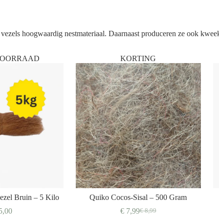
ge vezels hoogwaardig nestmateriaal. Daarnaast produceren ze ook kwee
 VOORRAAD
KORTING
ezel Bruin – 5 Kilo
Quiko Cocos-Sisal – 500 Gram
5,00
€
7,99
€
8,99
Oorspronkelijke
Huidige