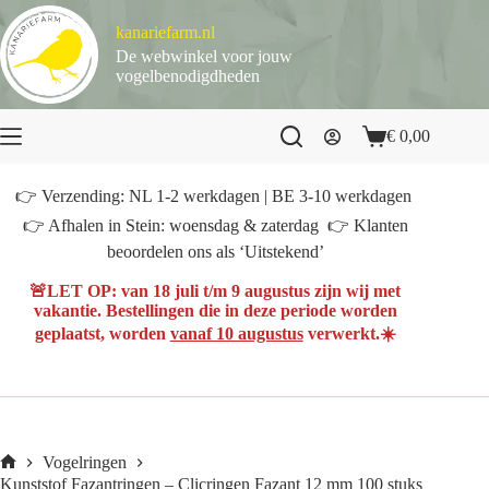
Ga
naar
kanariefarm.nl
de
De webwinkel voor jouw
inhoud
vogelbenodigdheden
€
0,00
Winkelwagen
👉 Verzending: NL 1-2 werkdagen | BE 3-10 werkdagen
👉 Afhalen in Stein: woensdag & zaterdag 👉 Klanten
beoordelen ons als ‘Uitstekend’
🚨
LET OP
: van
18 juli t/m 9 augustus
zijn wij met
vakantie. Bestellingen die in deze periode worden
geplaatst, worden
vanaf 10 augustus
verwerkt.☀️
Vogelringen
Home
Kunststof Fazantringen – Clicringen Fazant 12 mm 100 stuks