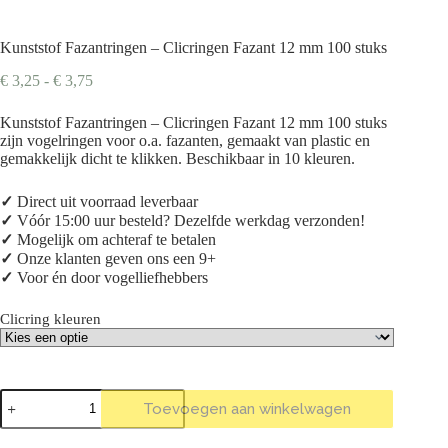
Kunststof Fazantringen – Clicringen Fazant 12 mm 100 stuks
Prijsklasse:
€
3,25
-
€
3,75
€ 3,25
tot
Kunststof Fazantringen – Clicringen Fazant 12 mm 100 stuks
€ 3,75
zijn vogelringen voor o.a. fazanten, gemaakt van plastic en
gemakkelijk dicht te klikken. Beschikbaar in 10 kleuren.
✓
Direct uit voorraad leverbaar
✓
Vóór 15:00 uur besteld? Dezelfde werkdag verzonden!
✓
Mogelijk om achteraf te betalen
✓
Onze klanten geven ons een 9+
✓
Voor én door vogelliefhebbers
Clicring kleuren
Kunststof
Toevoegen aan winkelwagen
Fazantringen
-
Clicringen