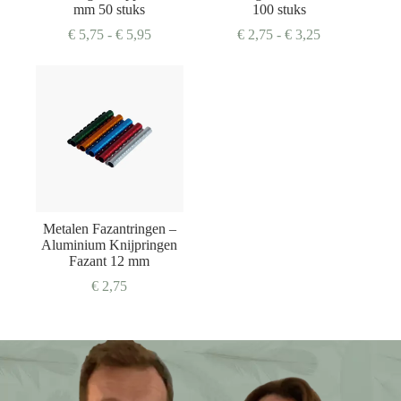
mm 50 stuks
100 stuks
Prijsklasse:
Prijsklasse:
€
5,75
-
€
5,95
€
2,75
-
€
3,25
€ 5,75
€ 2,75
tot
tot
€ 5,95
€ 3,25
Metalen Fazantringen –
Aluminium Knijpringen
Fazant 12 mm
€
2,75