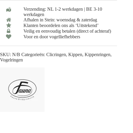
Fazant
Verzending: NL 1-2 werkdagen | BE 3-10
12
werkdagen
mm
Afhalen in Stein: woensdag & zaterdag
100
stuks
Klanten beoordelen ons als ‘Uitstekend’
aantal
Veilig en eenvoudig betalen (direct of achteraf)
Voor en door vogelliefhebbers
SKU:
N/B
Categorieën:
Clicringen
,
Kippen
,
Kippenringen
,
Vogelringen