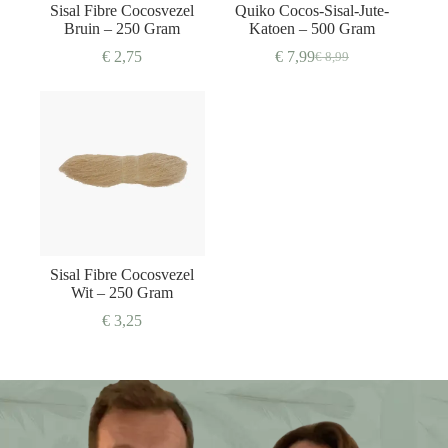
Sisal Fibre Cocosvezel
Quiko Cocos-Sisal-Jute-
Bruin – 250 Gram
Katoen – 500 Gram
€
2,75
€
7,99
€
8,99
Oorspronkelijke
Huidige
prijs
prijs
was:
is:
€ 8,99.
€ 7,99.
Sisal Fibre Cocosvezel
Wit – 250 Gram
€
3,25