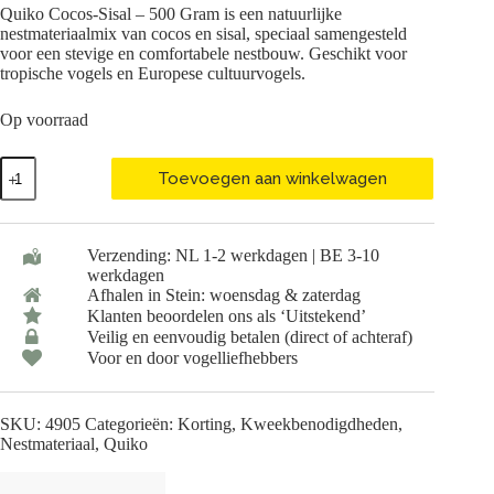
Quiko Cocos-Sisal – 500 Gram is een natuurlijke
was:
is:
nestmateriaalmix van cocos en sisal, speciaal samengesteld
€ 8,99.
€ 7,99.
voor een stevige en comfortabele nestbouw. Geschikt voor
tropische vogels en Europese cultuurvogels.
Op voorraad
Quiko
Toevoegen aan winkelwagen
Cocos-
Sisal
-
500
Verzending: NL 1-2 werkdagen | BE 3-10
Gram
werkdagen
aantal
Afhalen in Stein: woensdag & zaterdag
Klanten beoordelen ons als ‘Uitstekend’
Veilig en eenvoudig betalen (direct of achteraf)
Voor en door vogelliefhebbers
SKU:
4905
Categorieën:
Korting
,
Kweekbenodigdheden
,
Nestmateriaal
,
Quiko