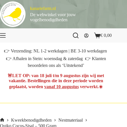
Ga
naar
kanariefarm.nl
de
De webwinkel voor jouw
inhoud
vogelbenodigdheden
€
0,00
Winkelwagen
👉 Verzending: NL 1-2 werkdagen | BE 3-10 werkdagen
👉 Afhalen in Stein: woensdag & zaterdag 👉 Klanten
beoordelen ons als ‘Uitstekend’
🚨
LET OP
: van
18 juli t/m 9 augustus
zijn wij met
vakantie. Bestellingen die in deze periode worden
geplaatst, worden
vanaf 10 augustus
verwerkt.☀️
Kweekbenodigdheden
Nestmateriaal
Home
Quiko Cocos-Sisal – 500 Gram