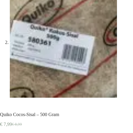
Quiko Cocos-Sisal – 500 Gram
€
7,99
€
8,99
Oorspronkelijke
Huidige
prijs
prijs