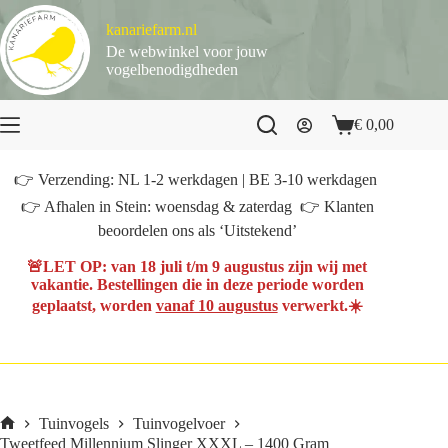
Ga
naar
kanariefarm.nl
de
De webwinkel voor jouw
inhoud
vogelbenodigdheden
€
0,00
Winkelwagen
👉 Verzending: NL 1-2 werkdagen | BE 3-10 werkdagen
👉 Afhalen in Stein: woensdag & zaterdag 👉 Klanten
beoordelen ons als ‘Uitstekend’
🚨
LET OP
: van
18 juli t/m 9 augustus
zijn wij met
vakantie. Bestellingen die in deze periode worden
geplaatst, worden
vanaf 10 augustus
verwerkt.☀️
Tuinvogels
Tuinvogelvoer
Home
Tweetfeed Millennium Slinger XXXL – 1400 Gram