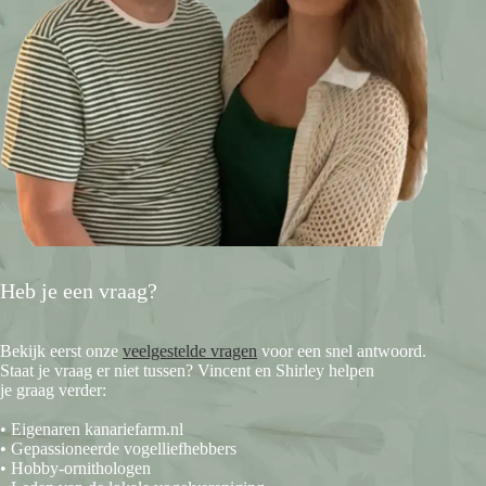
Heb je een vraag?
Bekijk eerst onze
veelgestelde vragen
voor een snel antwoord.
Staat je vraag er niet tussen? Vincent en Shirley helpen
je graag verder:
• Eigenaren kanariefarm.nl
• Gepassioneerde vogelliefhebbers
• Hobby-ornithologen