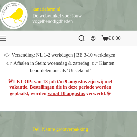
Ga
naar
kanariefarm.nl
de
De webwinkel voor jouw
inhoud
vogelbenodigdheden
€
0,00
Winkelwagen
👉 Verzending: NL 1-2 werkdagen | BE 3-10 werkdagen
👉 Afhalen in Stein: woensdag & zaterdag 👉 Klanten
beoordelen ons als ‘Uitstekend’
🚨
LET OP
: van
18 juli t/m 9 augustus
zijn wij met
vakantie. Bestellingen die in deze periode worden
geplaatst, worden
vanaf 10 augustus
verwerkt.☀️
Deli Nature grootverpakking