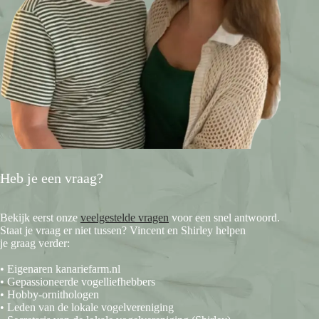
Heb je een vraag?
Bekijk eerst onze
veelgestelde vragen
voor een snel antwoord.
Staat je vraag er niet tussen? Vincent en Shirley helpen
je graag verder:
• Eigenaren kanariefarm.nl
• Gepassioneerde vogelliefhebbers
• Hobby-ornithologen
• Leden van de lokale vogelvereniging