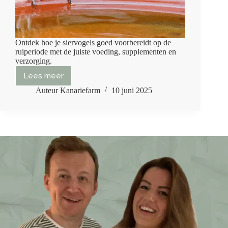
Ontdek hoe je siervogels goed voorbereidt op de
ruiperiode met de juiste voeding, supplementen en
verzorging.
Lees meer
Ruiperiode
siervogels:
Auteur Kanariefarm
10 juni 2025
de
verenwissel
komt
eraan