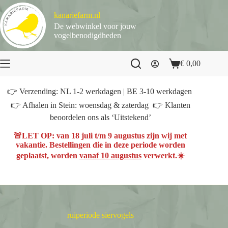
Ga
naar
kanariefarm.nl
de
De webwinkel voor jouw
inhoud
vogelbenodigdheden
€
0,00
Winkelwagen
👉 Verzending: NL 1-2 werkdagen | BE 3-10 werkdagen
👉 Afhalen in Stein: woensdag & zaterdag 👉 Klanten
beoordelen ons als ‘Uitstekend’
🚨
LET OP
: van
18 juli t/m 9 augustus
zijn wij met
vakantie. Bestellingen die in deze periode worden
geplaatst, worden
vanaf 10 augustus
verwerkt.☀️
ruiperiode siervogels