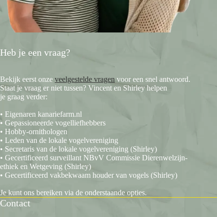
Heb je een vraag?
Bekijk eerst onze
veelgestelde vragen
voor een snel antwoord.
Staat je vraag er niet tussen? Vincent en Shirley helpen
je graag verder:
• Eigenaren kanariefarm.nl
• Gepassioneerde vogelliefhebbers
• Hobby-ornithologen
• Leden van de lokale vogelvereniging
• Secretaris van de lokale vogelvereniging (Shirley)
• Gecertificeerd surveillant NBvV Commissie Dierenwelzijn-
ethiek en Wetgeving (Shirley)
• Gecertificeerd vakbekwaam houder van vogels (Shirley)
Je kunt ons bereiken via de onderstaande opties.
Contact