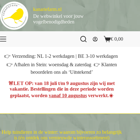
Ga
naar
kanariefarm.nl
de
De webwinkel voor jouw
inhoud
vogelbenodigdheden
€
0,00
Winkelwagen
👉 Verzending: NL 1-2 werkdagen | BE 3-10 werkdagen
👉 Afhalen in Stein: woensdag & zaterdag 👉 Klanten
beoordelen ons als ‘Uitstekend’
🚨
LET OP
: van
18 juli t/m 9 augustus
zijn wij met
vakantie. Bestellingen die in deze periode worden
geplaatst, worden
vanaf 10 augustus
verwerkt.☀️
Help tuindieren in de winter: waarom bijvoeren zo belangrijk
is (én ontdek ons vernieuwde winterassortiment)