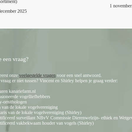
ortiment)
1 november
december 2025
e een vraag?
eerst onze
veelgestelde vragen
voor een snel antwoord.
e vraag er niet tussen? Vincent en Shirley helpen je graag verder:
aren kanariefarm.nl
sioneerde vogelliefhebbers
y-ornithologen
 van de lokale vogelvereniging
taris van de lokale vogelvereniging (Shirley)
tificeerd surveillant NBvV Commissie Dierenwelzijn- ethiek en Wetgev
tificeerd vakbekwaam houder van vogels (Shirley)