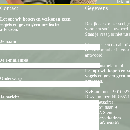
Je kunt
Contact
Gegevens
Let op: wij kopen en verkopen geen
Bekijk eerst onze
veelge
vogels en geven geen medische
voor een snel antwoord.
adviezen.
Staat je vraag er niet tus
Je naam
Stuur ons een e-mail of 
contactformulier in voor
antwoord.
Je e-mailadres
info@kanariefarm.nl
Let op: wij kopen en 
vogels en geven geen 
Onderwerp
adviezen.
KvK-nummer: 9010927
Btw-nummer: NL8652
Je bericht
Vestigingsadres:
Sanderboutlaan 9
6171 BA Stein
(geen bezoekadres
zonder afspraak)