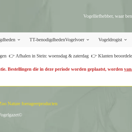
Vogelliefhebber, waar ben
gdheden
TT-benodigdheden
Vogelvoer
Vogeldrogist
en 👉 Afhalen in Stein: woensdag & zaterdag 👉 Klanten beoordelen
tie. Bestellingen die in deze periode worden geplaatst, worden
van
 Zoo Nature foerageerproducten
ogelgazet©