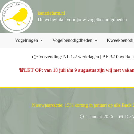
Ga
naar
kanariefarm.nl
de
inhoud
De webwinkel voor jouw vogelbenodigdheden
Vogelringen
Vogelbenodigdheden
Kweekbenodi
👉 Verzending: NL 1-2 werkdagen | BE 3-10 werkdag
🚨
LET OP
: van
18 juli t/m 9 augustus
zijn wij met vakan
Nieuwjaarsactie: 15% korting in januari op alle Back
1 januari 2026
De V