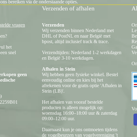
 ons bereiken via de onderstaande opties.
Verzenden of afhalen
Al
stelde vragen
Verzenden
On
Wij verzenden binnen Nederland met
Le
sen?
DHL of PostNL en naar België met
Be
bpost, altijd inclusief track & trace.
Re
vul het
Ga
 een snel
Verzendtijden: Nederland 1-2 werkdagen
Ve
en België 3-10 werkdagen.
On
Afhalen in Stein
verkopen geen
Wij hebben geen fysieke winkel. Bestel
medische
eenvoudig online en kies bij het
afrekenen voor de gratis optie 'Afhalen in
Stein (LB)'.
9
12259B01
Het afhalen van vooraf bestelde
producten is alleen mogelijk op:
Vo
woensdag 16:00–18:00 uur & zaterdag
09:00–12:00 uur.
Daarnaast kun je ons ontmoeten tijdens
de vogelbeurzen van vogelvereniging 't