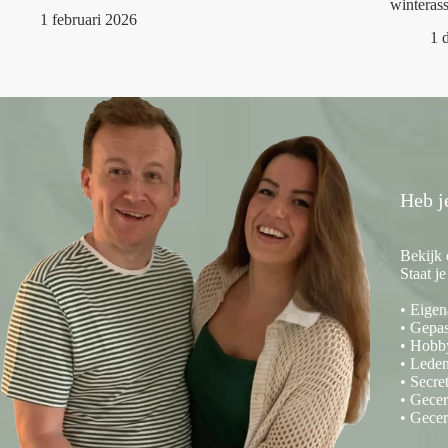
winterass
1 februari 2026
1 
Heb j
Bekijk 
Staat j
• Eigen
• Gepas
• Hobb
• Leden
• Secre
• Gecer
• Gecer