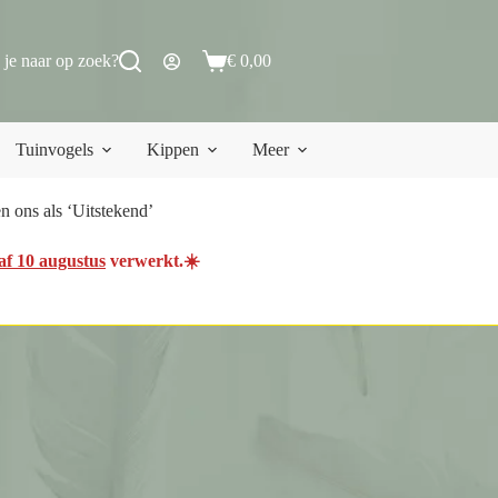
 je naar op zoek?
€
0,00
Winkelwagen
Tuinvogels
Kippen
Meer
 ons als ‘Uitstekend’
af 10 augustus
verwerkt.☀️