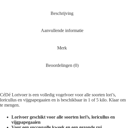
Beschrijving
Aanvullende informatie
Merk
Beoordelingen (0)
CéDé Lorivoer is een volledig vogelvoer voor alle soorten lori’s,
loricullus en vijgpapegaaien en is beschikbaar in 1 of 5 kilo. Klaar om
te mengen.
Lorivoer geschikt voor alle soorten lori’s, loricullus en
vijgpapegaaien
Voor een succesvolle kweek en een gezonde rui