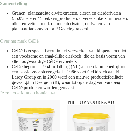
Samenstelling
Granen, plantaardige eiwitextracten, eieren en eierderivaten
(35,0% eieren*), bakkerijproducten, diverse suikers, mineralen,
oliën en vetten, melk en melkderivaten, derivaten van
plantaardige oorsprong. *Gedehydrateerd.
Over het merk
CéDé
CéDé is gespecialiseerd in het verwerken van kippeneieren tot
een voedzame en smakelijke eierkoek, die de basis vormt van
alle hoogwaardige CéDé-eivoeders.
CéDé begon in 1954 in Tilburg (NL) als een familiebedrijf met
een passie voor siervogels. In 1986 sloot CéDé zich aan bij
Laroy Group en in 2000 werd een nieuwe productiefaciliteit
gevestigd in Evergem (B), waar tot op de dag van vandaag
CéDé producten worden gemaakt.
Je zou ook kunnen houden van …
NIET OP VOORRAAD