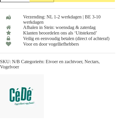
-
Volledig
Vogelvoer
Verzending: NL 1-2 werkdagen | BE 3-10
-
werkdagen
1
Afhalen in Stein: woensdag & zaterdag
of
5
Klanten beoordelen ons als ‘Uitstekend’
Kilo
Veilig en eenvoudig betalen (direct of achteraf)
aantal
Voor en door vogelliefhebbers
SKU:
N/B
Categorieën:
Eivoer en zachtvoer
,
Nectars
,
Vogelvoer