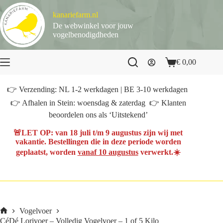
Ga
naar
kanariefarm.nl
de
De webwinkel voor jouw
inhoud
vogelbenodigdheden
€
0,00
Winkelwagen
👉 Verzending: NL 1-2 werkdagen | BE 3-10 werkdagen
👉 Afhalen in Stein: woensdag & zaterdag 👉 Klanten
beoordelen ons als ‘Uitstekend’
🚨
LET OP
: van
18 juli t/m 9 augustus
zijn wij met
vakantie. Bestellingen die in deze periode worden
geplaatst, worden
vanaf 10 augustus
verwerkt.☀️
Vogelvoer
Home
CéDé Lorivoer – Volledig Vogelvoer – 1 of 5 Kilo