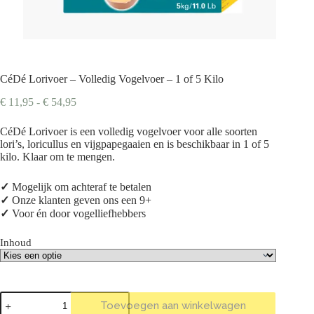
CéDé Lorivoer – Volledig Vogelvoer – 1 of 5 Kilo
Prijsklasse:
€
11,95
-
€
54,95
€ 11,95
tot
CéDé Lorivoer is een volledig vogelvoer voor alle soorten
€ 54,95
lori’s, loricullus en vijgpapegaaien en is beschikbaar in 1 of 5
kilo. Klaar om te mengen.
✓
Mogelijk om achteraf te betalen
✓
Onze klanten geven ons een 9+
✓
Voor én door vogelliefhebbers
Inhoud
CéDé
Toevoegen aan winkelwagen
Lorivoer