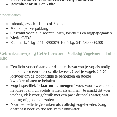
Beschikbaar in 1 of 5 kilo
Specificaties
Inhoud/gewicht: 1 kilo of 5 kilo
Aantal: per verpakking
Geschikt voor: alle soorten lori’s, loricullus en vijgpapegaaien
Merk: CéDé
Kenmerk: 1 kg: 5414390007016, 5 kg: 5414390003209
Gebruiksaanwijzing CéDé Lorivoer – Volledig Vogelvoer – 1 of 5
Kilo
Een licht verteerbaar voer dat alles bevat wat je vogels nodig
hebben voor een succesvolle kweek. Geef je vogels CéDé
lorivoer om de topconditie te behouden en goede
kweekresultaten te behalen.
Vogel-specifiek
‘klaar om te mengen’
voer, voor kwekers die
het dieet van hun vogels willen afstemmen. Je maakt dit voer
vochtig vlak voor gebruik met een paar druppels water, wat
honing of gekiemde zaden.
Naar behoefte te gebruiken als volledig vogelvoeder. Zorg
daarnaast voor voldoende vers drinkwater.