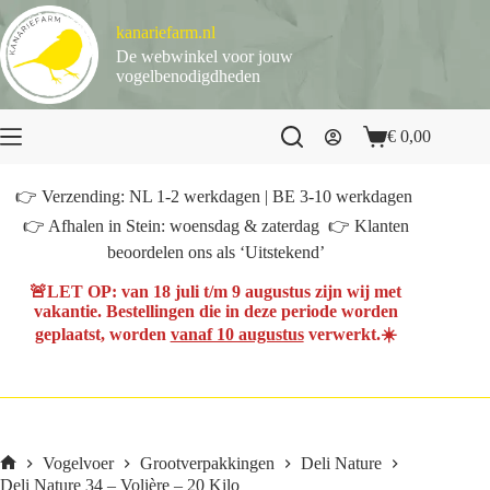
Ga
naar
kanariefarm.nl
de
De webwinkel voor jouw
inhoud
vogelbenodigdheden
€
0,00
Winkelwagen
👉 Verzending: NL 1-2 werkdagen | BE 3-10 werkdagen
👉 Afhalen in Stein: woensdag & zaterdag 👉 Klanten
beoordelen ons als ‘Uitstekend’
🚨
LET OP
: van
18 juli t/m 9 augustus
zijn wij met
vakantie. Bestellingen die in deze periode worden
geplaatst, worden
vanaf 10 augustus
verwerkt.☀️
Vogelvoer
Grootverpakkingen
Deli Nature
Home
Deli Nature 34 – Volière – 20 Kilo