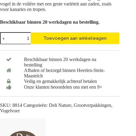
vogel in de volière met een grote variëteit aan zaden, zoals
voor kanaries en tropen.
Beschikbaar binnen 20 werkdagen na bestelling.
Deli
Toevoegen aan winkelwagen
Nature
34
-
Volière
Beschikbaar binnen 20 werkdagen na
-
bestelling
20
Afhalen of bezorgd binnen Heerlen-Stein-
Kilo
aantal
Maastrich
Veilig en gemakkelijk achteraf betalen
Onze klanten beoordelen ons met een 9+
SKU:
8814
Categorieën:
Deli Nature
,
Grootverpakkingen
,
Vogelvoer