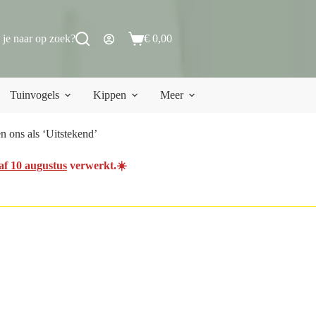
 je naar op zoek?
€
0,00
Winkelwagen
Tuinvogels
Kippen
Meer
 ons als ‘Uitstekend’
af 10 augustus
verwerkt.☀️