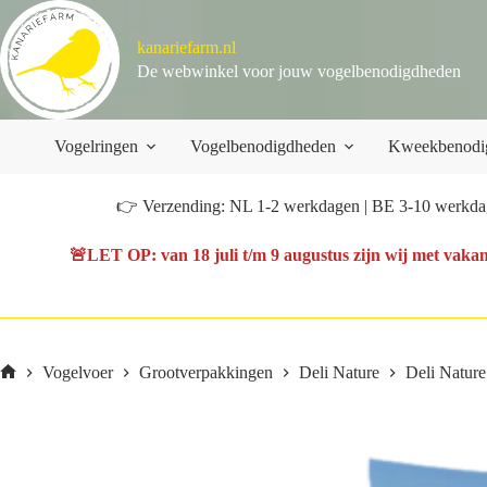
Ga
naar
kanariefarm.nl
de
inhoud
De webwinkel voor jouw vogelbenodigdheden
Vogelringen
Vogelbenodigdheden
Kweekbenodi
👉 Verzending: NL 1-2 werkdagen | BE 3-10 werkdag
🚨
LET OP
: van
18 juli t/m 9 augustus
zijn wij met vakan
Vogelvoer
Grootverpakkingen
Deli Nature
Deli Nature
Home