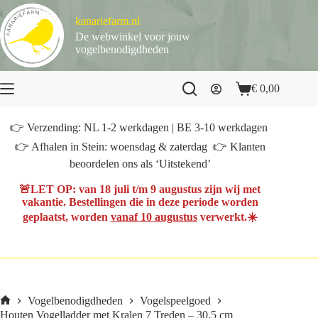
Ga
naar
kanariefarm.nl
de
De webwinkel voor jouw
inhoud
vogelbenodigdheden
€
0,00
Winkelwagen
👉 Verzending: NL 1-2 werkdagen | BE 3-10 werkdagen
👉 Afhalen in Stein: woensdag & zaterdag 👉 Klanten
beoordelen ons als ‘Uitstekend’
🚨
LET OP
: van
18 juli t/m 9 augustus
zijn wij met
vakantie. Bestellingen die in deze periode worden
geplaatst, worden
vanaf 10 augustus
verwerkt.☀️
Vogelbenodigdheden
Vogelspeelgoed
Home
Houten Vogelladder met Kralen 7 Treden – 30.5 cm