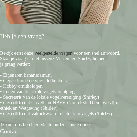
Heb je een vraag?
Bekijk eerst onze
veelgestelde vragen
voor een snel antwoord.
Staat je vraag er niet tussen? Vincent en Shirley helpen
je graag verder:
• Eigenaren kanariefarm.nl
• Gepassioneerde vogelliefhebbers
• Hobby-ornithologen
• Leden van de lokale vogelvereniging
• Secretaris van de lokale vogelvereniging (Shirley)
• Gecertificeerd surveillant NBvV Commissie Dierenwelzijn-
ethiek en Wetgeving (Shirley)
• Gecertificeerd vakbekwaam houder van vogels (Shirley)
Je kunt ons bereiken via de onderstaande opties.
Contact