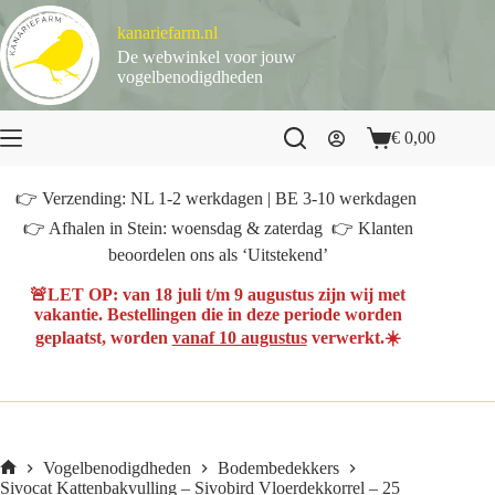
Ga
naar
kanariefarm.nl
de
De webwinkel voor jouw
inhoud
vogelbenodigdheden
€
0,00
Winkelwagen
👉 Verzending: NL 1-2 werkdagen | BE 3-10 werkdagen
👉 Afhalen in Stein: woensdag & zaterdag 👉 Klanten
beoordelen ons als ‘Uitstekend’
🚨
LET OP
: van
18 juli t/m 9 augustus
zijn wij met
vakantie. Bestellingen die in deze periode worden
geplaatst, worden
vanaf 10 augustus
verwerkt.☀️
Vogelbenodigdheden
Bodembedekkers
Home
Sivocat Kattenbakvulling – Sivobird Vloerdekkorrel – 25