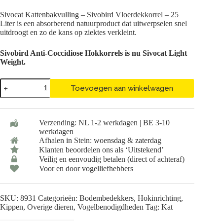
Sivocat Kattenbakvulling – Sivobird Vloerdekkorrel – 25
Liter is een absorberend natuurproduct dat uitwerpselen snel
uitdroogt en zo de kans op ziektes verkleint.
Sivobird Anti-Coccidiose Hokkorrels is nu Sivocat Light
Weight.
Sivocat
Toevoegen aan winkelwagen
Kattenbakvulling
-
Sivobird
Vloerdekkorrel
Verzending: NL 1-2 werkdagen | BE 3-10
-
werkdagen
25
Afhalen in Stein: woensdag & zaterdag
Liter
aantal
Klanten beoordelen ons als ‘Uitstekend’
Veilig en eenvoudig betalen (direct of achteraf)
Voor en door vogelliefhebbers
SKU:
8931
Categorieën:
Bodembedekkers
,
Hokinrichting
,
Kippen
,
Overige dieren
,
Vogelbenodigdheden
Tag:
Kat