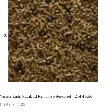
Versele-Laga NutriBird Remiline Pateekorrel – 2 of 4 Kilo
Prijsklasse:
€
5,95
-
€
11,25
€ 5,95