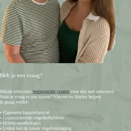
Heb je een vraag?
Bekijk eerst onze
veelgestelde vragen
voor een snel antwoord.
Staat je vraag er niet tussen? Vincent en Shirley helpen
je graag verder:
• Eigenaren kanariefarm.nl
• Gepassioneerde vogelliefhebbers
• Hobby-ornithologen
• Leden van de lokale vogelvereniging