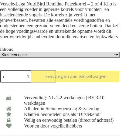
tot
Versele-Laga NutriBird Remiline Pateekorrel – 2 of 4 Kilo is
€ 11,25
een volledig voeder in geperste korrels voor vruchten- en
insectenetende vogels. De korrels zijn verrijkt met
jeneverbessen, bevatten alle essentiële voedingsstoffen en
ondersteunen een gezond verenkleed en sterke botten. Dankzij
de hoge voedingswaarde en uitstekende opname wordt dit
voer wereldwijd aanbevolen door dierenartsen en topkwekers.
Inhoud
Versele-
Toevoegen aan winkelwagen
Laga
NutriBird
Remiline
Pateekorrel
Verzending: NL 1-2 werkdagen | BE 3-10
-
werkdagen
2
Afhalen in Stein: woensdag & zaterdag
of
4
Klanten beoordelen ons als ‘Uitstekend’
Kilo
Veilig en eenvoudig betalen (direct of achteraf)
aantal
Voor en door vogelliefhebbers