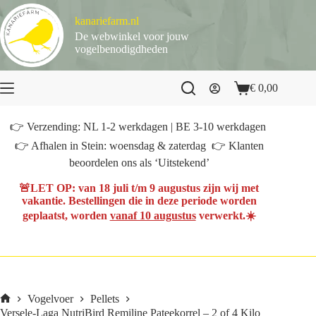
Ga
naar
kanariefarm.nl
de
De webwinkel voor jouw
inhoud
vogelbenodigdheden
€
0,00
Winkelwagen
👉 Verzending: NL 1-2 werkdagen | BE 3-10 werkdagen
👉 Afhalen in Stein: woensdag & zaterdag 👉 Klanten
beoordelen ons als ‘Uitstekend’
🚨
LET OP
: van
18 juli t/m 9 augustus
zijn wij met
vakantie. Bestellingen die in deze periode worden
geplaatst, worden
vanaf 10 augustus
verwerkt.☀️
Vogelvoer
Pellets
Home
Versele-Laga NutriBird Remiline Pateekorrel – 2 of 4 Kilo