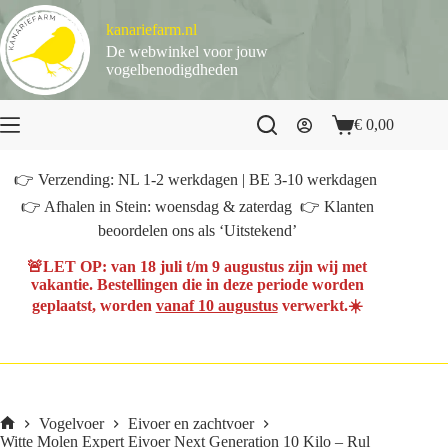
Ga
naar
kanariefarm.nl
de
De webwinkel voor jouw
inhoud
vogelbenodigdheden
€
0,00
Winkelwagen
👉 Verzending: NL 1-2 werkdagen | BE 3-10 werkdagen
👉 Afhalen in Stein: woensdag & zaterdag 👉 Klanten
beoordelen ons als ‘Uitstekend’
🚨
LET OP
: van
18 juli t/m 9 augustus
zijn wij met
vakantie. Bestellingen die in deze periode worden
geplaatst, worden
vanaf 10 augustus
verwerkt.☀️
Vogelvoer
Eivoer en zachtvoer
Home
Witte Molen Expert Eivoer Next Generation 10 Kilo – Rul