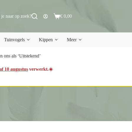
 je naar op zoek?
€
0,00
Winkelwagen
Tuinvogels
Kippen
Meer
 ons als ‘Uitstekend’
af 10 augustus
verwerkt.☀️