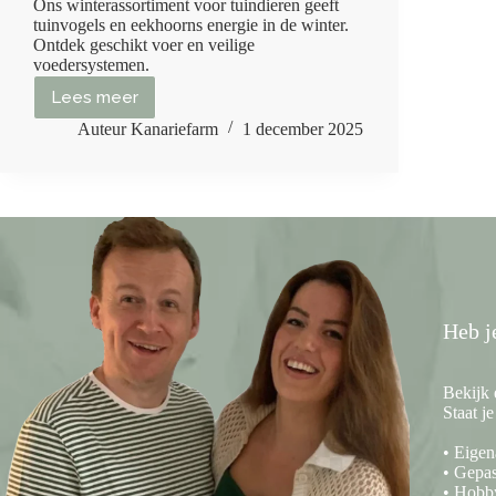
Ons winterassortiment voor tuindieren geeft
tuinvogels en eekhoorns energie in de winter.
Ontdek geschikt voer en veilige
voedersystemen.
Lees meer
Help
tuindieren
Auteur Kanariefarm
1 december 2025
in
de
winter:
waarom
bijvoeren
zo
belangrijk
is
(én
ontdek
Heb j
ons
vernieuwde
winterassortiment)
Bekijk 
Staat j
• Eigen
• Gepas
• Hobb