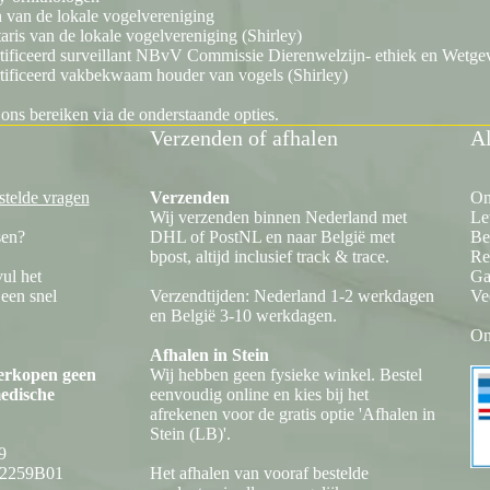
 van de lokale vogelvereniging
taris van de lokale vogelvereniging (Shirley)
tificeerd surveillant NBvV Commissie Dierenwelzijn- ethiek en Wetgev
tificeerd vakbekwaam houder van vogels (Shirley)
 ons bereiken via de onderstaande opties.
Verzenden of afhalen
Al
stelde vragen
Verzenden
On
Wij verzenden binnen Nederland met
Le
sen?
DHL of PostNL en naar België met
Be
bpost, altijd inclusief track & trace.
Re
vul het
Ga
 een snel
Verzendtijden: Nederland 1-2 werkdagen
Ve
en België 3-10 werkdagen.
On
Afhalen in Stein
verkopen geen
Wij hebben geen fysieke winkel. Bestel
medische
eenvoudig online en kies bij het
afrekenen voor de gratis optie 'Afhalen in
Stein (LB)'.
9
12259B01
Het afhalen van vooraf bestelde