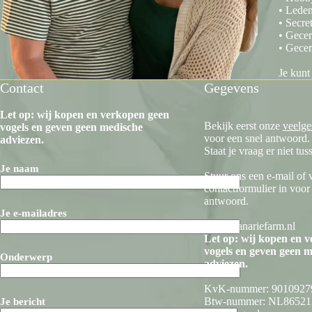
• Leden
• Secre
• Gecer
• Gecer
Je kunt
Contact
Gegevens
Let op: wij kopen en verkopen geen
Bekijk eerst onze
veelge
vogels en geven geen medische
voor een snel antwoord.
adviezen.
Staat je vraag er niet tus
Je naam
Stuur ons een e-mail of 
contactformulier in voor
antwoord.
Je e-mailadres
info@kanariefarm.nl
Let op: wij kopen en 
vogels en geven geen 
Onderwerp
adviezen.
KvK-nummer: 9010927
Btw-nummer: NL8652
Je bericht