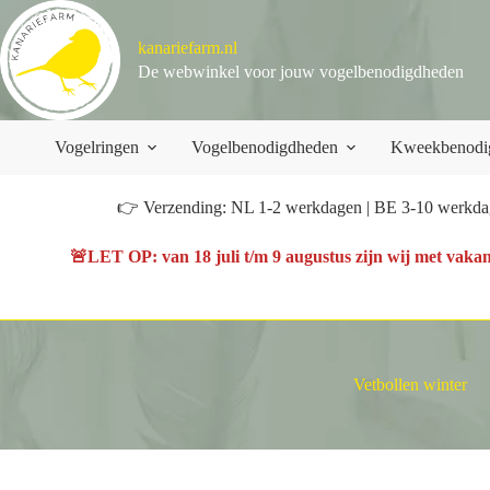
Ga
naar
kanariefarm.nl
de
inhoud
De webwinkel voor jouw vogelbenodigdheden
Vogelringen
Vogelbenodigdheden
Kweekbenodi
👉 Verzending: NL 1-2 werkdagen | BE 3-10 werkdag
🚨
LET OP
: van
18 juli t/m 9 augustus
zijn wij met vakan
Vetbollen winter