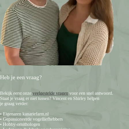
Heb je een vraag?
Bekijk eerst onze
veelgestelde vragen
voor een snel antwoord.
Staat je vraag er niet tussen? Vincent en Shirley helpen
je graag verder:
• Eigenaren kanariefarm.nl
• Gepassioneerde vogelliefhebbers
• Hobby-ornithologen