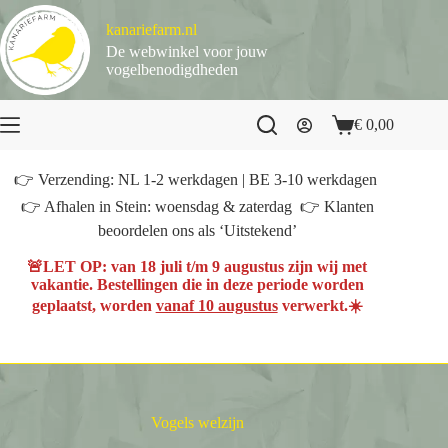
Ga
naar
kanariefarm.nl
de
De webwinkel voor jouw
inhoud
vogelbenodigdheden
€
0,00
Winkelwagen
👉 Verzending: NL 1-2 werkdagen | BE 3-10 werkdagen
👉 Afhalen in Stein: woensdag & zaterdag 👉 Klanten
beoordelen ons als ‘Uitstekend’
🚨
LET OP
: van
18 juli t/m 9 augustus
zijn wij met
vakantie. Bestellingen die in deze periode worden
geplaatst, worden
vanaf 10 augustus
verwerkt.☀️
Vogels welzijn