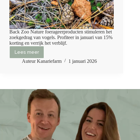
Back Zoo Nature foerageerproducten stimuleren het
zoekgedrag van vogels. Profiteer in januari van 15%
korting en verrijk het verblijf.
Lees meer
Nieuwjaarsactie:
15%
Auteur Kanariefarm
1 januari 2026
korting
in
januari
op
alle
Back
Zoo
Nature
foerageerproducten