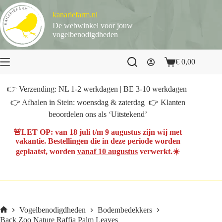
Ga
naar
kanariefarm.nl
de
De webwinkel voor jouw
inhoud
vogelbenodigdheden
€
0,00
Winkelwagen
👉 Verzending: NL 1-2 werkdagen | BE 3-10 werkdagen
👉 Afhalen in Stein: woensdag & zaterdag 👉 Klanten
beoordelen ons als ‘Uitstekend’
🚨
LET OP
: van
18 juli t/m 9 augustus
zijn wij met
vakantie. Bestellingen die in deze periode worden
geplaatst, worden
vanaf 10 augustus
verwerkt.☀️
Vogelbenodigdheden
Bodembedekkers
Home
Back Zoo Nature Raffia Palm Leaves