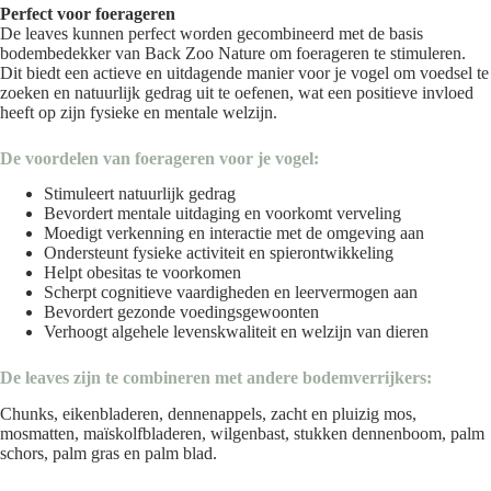
Perfect voor foerageren
De leaves kunnen perfect worden gecombineerd met de
basis
bodembedekker
van Back Zoo Nature om foerageren te stimuleren.
Dit biedt een actieve en uitdagende manier voor je vogel om voedsel te
zoeken en natuurlijk gedrag uit te oefenen, wat een positieve invloed
heeft op zijn fysieke en mentale welzijn.
De voordelen van foerageren voor je vogel:
Stimuleert natuurlijk gedrag
Bevordert mentale uitdaging en voorkomt verveling
Moedigt verkenning en interactie met de omgeving aan
Ondersteunt fysieke activiteit en spierontwikkeling
Helpt obesitas te voorkomen
Scherpt cognitieve vaardigheden en leervermogen aan
Bevordert gezonde voedingsgewoonten
Verhoogt algehele levenskwaliteit en welzijn van dieren
De leaves zijn te combineren met andere bodemverrijkers
:
Chunks
,
eikenbladeren
,
dennenappels
,
zacht en pluizig mos
,
mosmatten
,
maïskolfbladeren
,
wilgenbast
,
stukken dennenboom
,
palm
schors
,
palm gras
en
palm blad
.